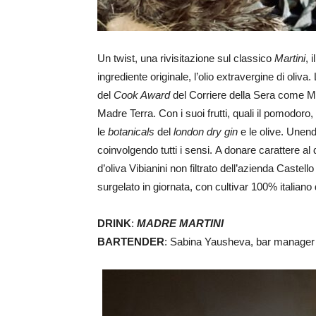
Un twist, una rivisitazione sul classico
Martini
, 
ingrediente originale, l’olio extravergine di ol
del
Cook Award
del Corriere della Sera come Mi
Madre Terra. Con i suoi frutti, quali il pomodoro,
le
botanicals
del
london dry gin
e le olive. Unendo
coinvolgendo tutti i sensi. A donare carattere al
d’oliva Vibianini non filtrato dell’azienda Caste
surgelato in giornata, con cultivar 100% italiano d
DRINK
:
MADRE MARTINI
BARTENDER
: Sabina Yausheva, bar manager