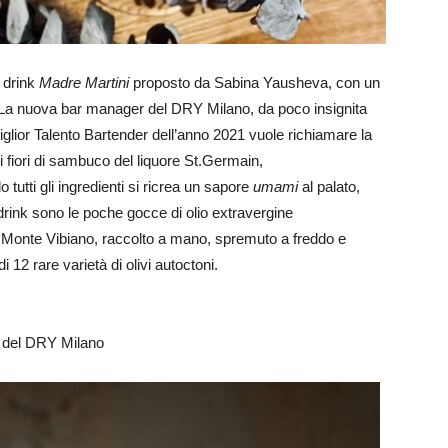
il drink
Madre Martini
proposto da Sabina Yausheva, con un
iva. La nuova bar manager del DRY Milano, da poco insignita
glior Talento Bartender dell’anno 2021 vuole richiamare la
 i fiori di sambuco del liquore St.Germain,
 tutti gli ingredienti si ricrea un sapore
umami
al palato,
 drink sono le poche gocce di olio extravergine
llo Monte Vibiano, raccolto a mano, spremuto a freddo e
i 12 rare varietà di olivi autoctoni.
 del DRY Milano