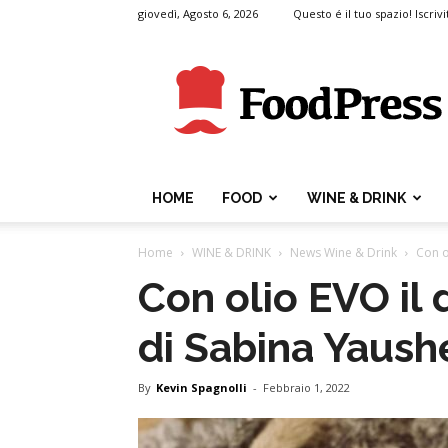
giovedì, Agosto 6, 2026
Questo é il tuo spazio! Iscrivi
FoodPress
HOME
FOOD
WINE & DRINK
Home
WINE & DRINK
News Wine & Drink
Con o
Con olio EVO il 
di Sabina Yaush
By
Kevin Spagnolli
-
Febbraio 1, 2022