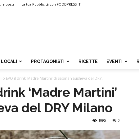
ti e posta!
La tua Pubblicità con FOODPRESS.IT
LOCALI
PROTAGONISTI
RICETTE
EVENTI
lio EVO il drink ‘Madre Martini’ di Sabina Yausheva del DRY...
drink ‘Madre Martini’
eva del DRY Milano
1095
0