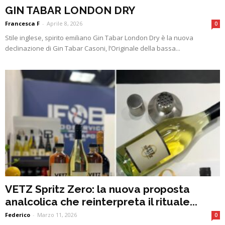
GIN TABAR LONDON DRY
Francesca F
-
Aprile 8, 2026
0
Stile inglese, spirito emiliano Gin Tabar London Dry è la nuova
declinazione di Gin Tabar Casoni, l’Originale della bassa...
VETZ Spritz Zero: la nuova proposta
analcolica che reinterpreta il rituale...
Federico
-
Marzo 11, 2026
0