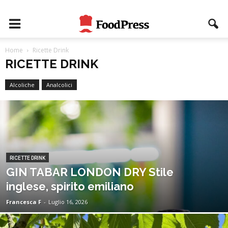
Home
Ricette Drink
RICETTE DRINK
Alcoliche
Analcolici
RICETTE DRINK
GIN TABAR LONDON DRY Stile
inglese, spirito emiliano
Francesca F
-
Luglio 16, 2026