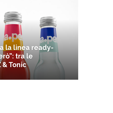
a la linea ready-
rò”: tra le
 & Tonic