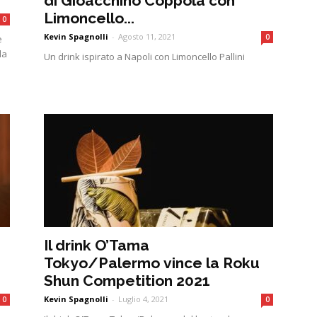
di Gioacchino Coppola con
Limoncello...
0
Kevin Spagnolli
-
Agosto 11, 2021
0
e
la
Un drink ispirato a Napoli con Limoncello Pallini
Il drink O’Tama
Tokyo/Palermo vince la Roku
Shun Competition 2021
Kevin Spagnolli
-
Luglio 4, 2021
0
0