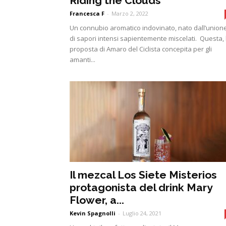
Riding the Clouds
Francesca F
-
Marzo 2, 2022
Un connubio aromatico indovinato, nato dall’union
di sapori intensi sapientemente miscelati. Questa, 
proposta di Amaro del Ciclista concepita per gli
amanti...
Il mezcal Los Siete Misterios
protagonista del drink Mary
Flower, a...
Kevin Spagnolli
-
Luglio 24, 2021