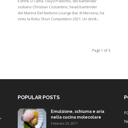
Il drink O'Tama Tokyo/Palermo, del bartender
siciliano Christian Costantino, head bartender
del Marina Del Nettuno Lounge Bar di Messina, ha
vinto la Roku Shun Competition 2021. Un drink...
Page 1 of 3
POPULAR POSTS
P
Emulsione, schiuma e aria
F
,
nella cucina molecolare
N
Febbraio 25, 2017