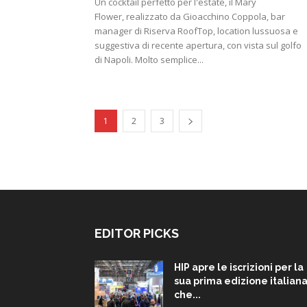
Un cocktail perfetto per l'estate, il Mary
Flower, realizzato da Gioacchino Coppola, bar
manager di Riserva RoofTop, location lussuosa e
suggestiva di recente apertura, con vista sul golfo
di Napoli. Molto semplice...
1
2
3
EDITOR PICKS
HIP apre le iscrizioni per la
sua prima edizione italiana
che...