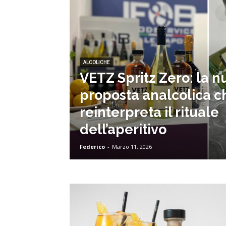
ALCOLICHE
VETZ Spritz Zero: la 
proposta analcolica c
reinterpreta il rituale
dell’aperitivo
Federico
-
Marzo 11, 2026