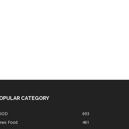
OPULAR CATEGORY
OOD
693
ews Food
461