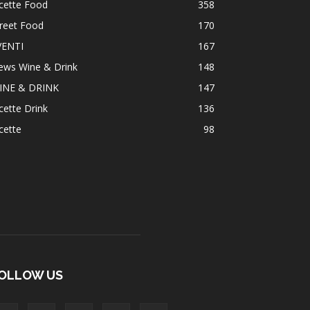
cette Food
358
reet Food
170
VENTI
167
ews Wine & Drink
148
INE & DRINK
147
cette Drink
136
cette
98
OLLOW US