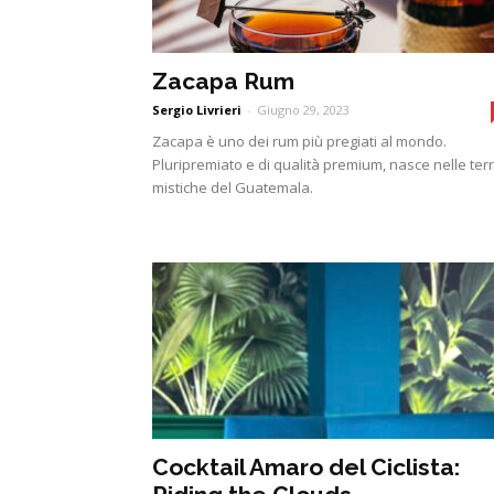
Zacapa Rum
Sergio Livrieri
-
Giugno 29, 2023
Zacapa è uno dei rum più pregiati al mondo.
Pluripremiato e di qualità premium, nasce nelle ter
mistiche del Guatemala.
Cocktail Amaro del Ciclista: