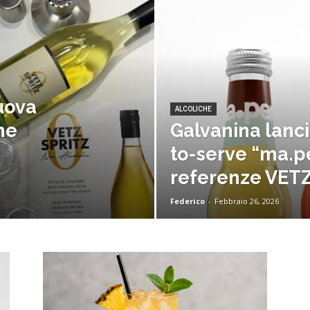
nuova
ALCOLICHE
he
Galvanina lanci
to-serve “ma.pe
referenze VETZ
Federico
-
Febbraio 26, 2026