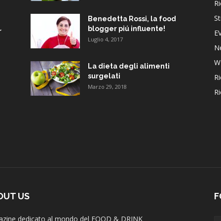
Ri
St
Benedetta Rossi, la food
blogger piú influente!
r
E
Luglio 4, 2017
N
W
La dieta degli alimenti
surgelati
Ri
Marzo 29, 2018
Ri
OUT US
F
zine dedicato al mondo del FOOD & DRINK