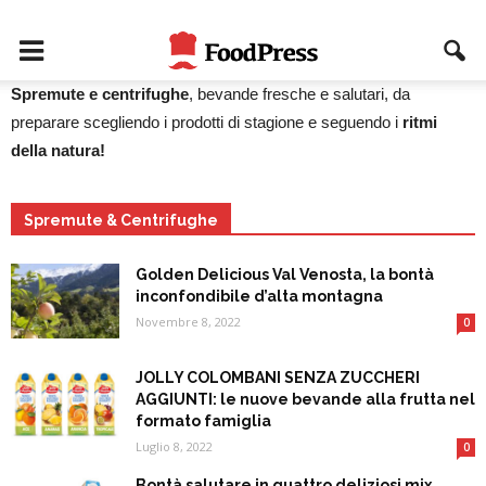
Spremute e centrifughe
, bevande fresche e salutari, da
preparare scegliendo i prodotti di stagione e seguendo i
ritmi
della natura!
Spremute & Centrifughe
Golden Delicious Val Venosta, la bontà
inconfondibile d’alta montagna
Novembre 8, 2022
0
JOLLY COLOMBANI SENZA ZUCCHERI
AGGIUNTI: le nuove bevande alla frutta nel
formato famiglia
Luglio 8, 2022
0
Bontà salutare in quattro deliziosi mix