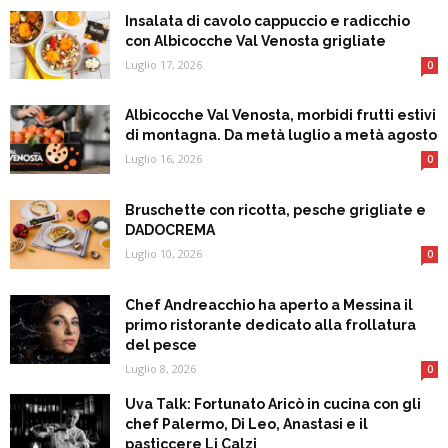
Insalata di cavolo cappuccio e radicchio
con Albicocche Val Venosta grigliate
Luglio 17, 2026
0
Albicocche Val Venosta, morbidi frutti estivi
di montagna. Da metà luglio a metà agosto
Luglio 16, 2026
0
Bruschette con ricotta, pesche grigliate e
DADOCREMA
Luglio 10, 2026
0
Chef Andreacchio ha aperto a Messina il
primo ristorante dedicato alla frollatura
del pesce
Luglio 8, 2026
0
Uva Talk: Fortunato Aricò in cucina con gli
chef Palermo, Di Leo, Anastasi e il
pasticcere Li Calzi