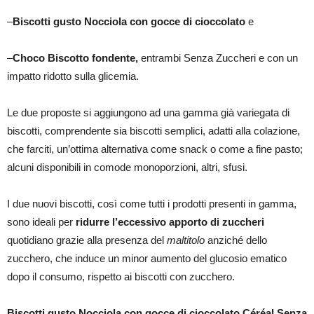
–
Biscotti gusto Nocciola con gocce di cioccolato
e
–
Choco Biscotto fondente,
entrambi Senza Zuccheri e con un
impatto ridotto sulla glicemia.
Le due proposte si aggiungono ad una gamma già variegata di
biscotti, comprendente sia biscotti semplici, adatti alla colazione,
che farciti, un’ottima alternativa come snack o come a fine pasto;
alcuni disponibili in comode monoporzioni, altri, sfusi.
I due nuovi biscotti, così come tutti i prodotti presenti in gamma,
sono ideali per
ridurre l’eccessivo apporto di zuccheri
quotidiano grazie alla presenza del
maltitolo
anziché dello
zucchero, che induce un minor aumento del glucosio ematico
dopo il consumo, rispetto ai biscotti con zucchero.
Biscotti gusto Nocciola con gocce di cioccolato Céréal Senza