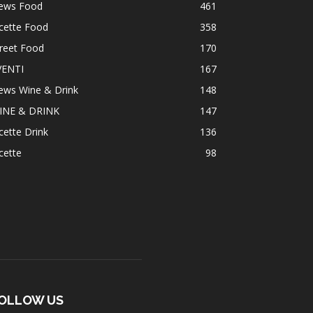
ews Food
461
cette Food
358
reet Food
170
VENTI
167
ews Wine & Drink
148
INE & DRINK
147
cette Drink
136
cette
98
OLLOW US