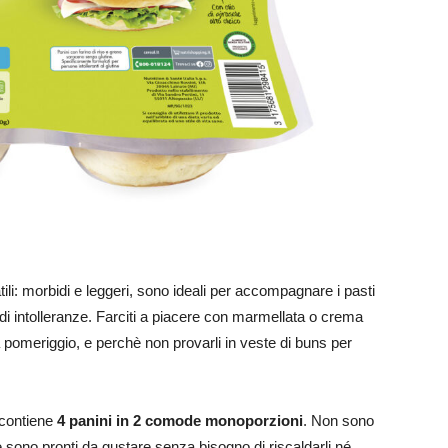
li: morbidi e leggeri, sono ideali per accompagnare i pasti
 di intolleranze. Farciti a piacere con marmellata o crema
 pomeriggio, e perchè non provarli in veste di buns per
 contiene
4 panini in 2 comode monoporzioni
. Non sono
è sono pronti da gustare senza bisogno di riscaldarli né