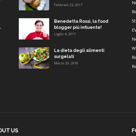
N
Febbraio 25, 2017
Ri
St
Benedetta Rossi, la food
blogger piú influente!
r
E
Luglio 4, 2017
N
W
La dieta degli alimenti
surgelati
Ri
Marzo 29, 2018
Ri
OUT US
F