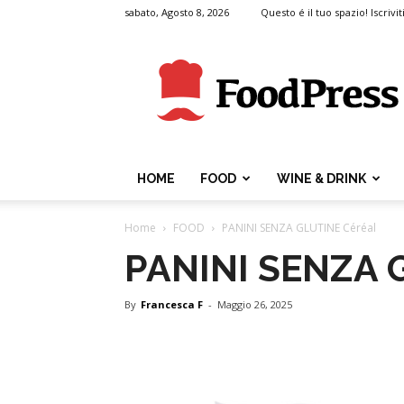
sabato, Agosto 8, 2026
Questo é il tuo spazio! Iscrivit
FoodPress
HOME
FOOD
WINE & DRINK
Home
FOOD
PANINI SENZA GLUTINE Céréal
PANINI SENZA 
By
Francesca F
-
Maggio 26, 2025