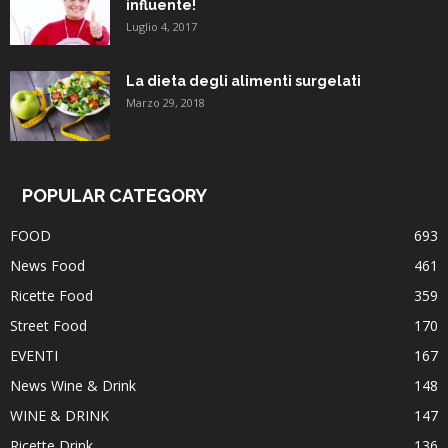
influente!
Luglio 4, 2017
La dieta degli alimenti surgelati
Marzo 29, 2018
POPULAR CATEGORY
FOOD
693
News Food
461
Ricette Food
359
Street Food
170
EVENTI
167
News Wine & Drink
148
WINE & DRINK
147
Ricette Drink
136