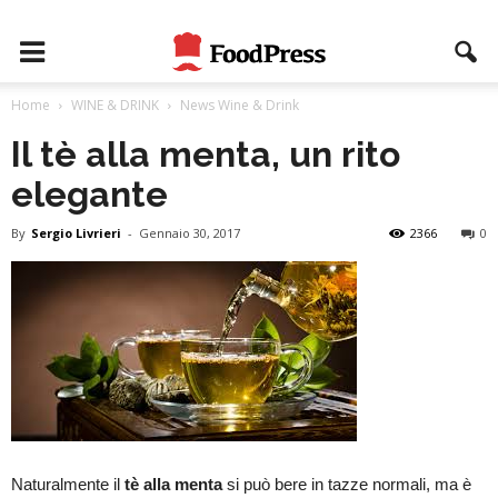
Home
WINE & DRINK
News Wine & Drink
Il tè alla menta, un rito
elegante
By
Sergio Livrieri
-
Gennaio 30, 2017
2366
0
Naturalmente il
tè alla menta
si può bere in tazze normali, ma è