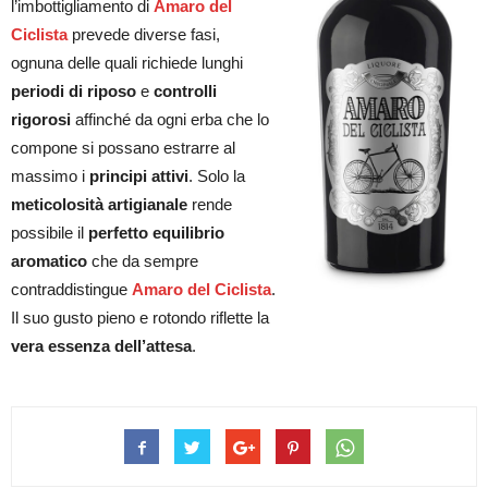
l’imbottigliamento di
Amaro del
Ciclista
prevede diverse fasi,
ognuna delle quali richiede lunghi
periodi di riposo
e
controlli
rigorosi
affinché da ogni erba che lo
compone si possano estrarre al
massimo i
principi attivi
. Solo la
meticolosità artigianale
rende
possibile il
perfetto equilibrio
aromatico
che da sempre
contraddistingue
Amaro del Ciclista
.
Il suo gusto pieno e rotondo riflette la
vera essenza dell’attesa
.