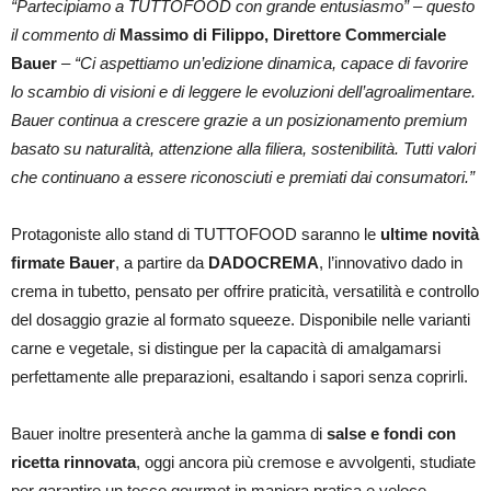
“Partecipiamo a TUTTOFOOD con grande entusiasmo” – questo
il commento di
Massimo di Filippo, Direttore Commerciale
Bauer
– “Ci aspettiamo un’edizione dinamica, capace di favorire
lo scambio di visioni e di leggere le evoluzioni dell’agroalimentare.
Bauer continua a crescere grazie a un posizionamento premium
basato su naturalità, attenzione alla filiera, sostenibilità. Tutti valori
che continuano a essere riconosciuti e premiati dai consumatori.”
Protagoniste allo stand di TUTTOFOOD saranno le
ultime novità
firmate Bauer
, a partire da
DADOCREMA
, l’innovativo dado in
crema in tubetto, pensato per offrire praticità, versatilità e controllo
del dosaggio grazie al formato squeeze. Disponibile nelle varianti
carne e vegetale, si distingue per la capacità di amalgamarsi
perfettamente alle preparazioni, esaltando i sapori senza coprirli.
Bauer inoltre presenterà anche la gamma di
salse e fondi con
ricetta rinnovata
, oggi ancora più cremose e avvolgenti, studiate
per garantire un tocco gourmet in maniera pratica e veloce.