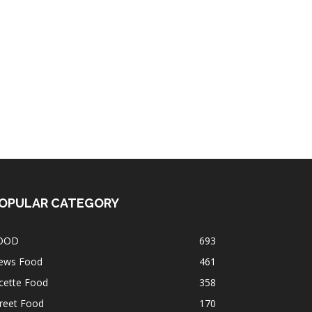
OPULAR CATEGORY
OOD
693
ews Food
461
cette Food
358
reet Food
170