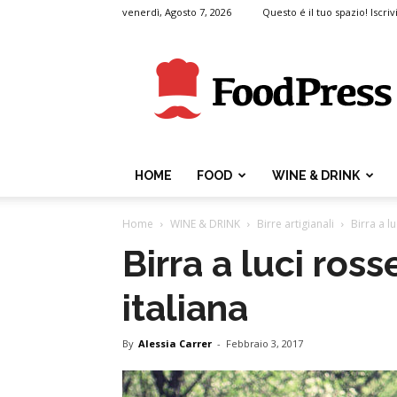
venerdì, Agosto 7, 2026
Questo é il tuo spazio! Iscrivi
FoodPress
HOME
FOOD
WINE & DRINK
Home
WINE & DRINK
Birre artigianali
Birra a l
Birra a luci ros
italiana
By
Alessia Carrer
-
Febbraio 3, 2017