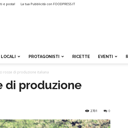
ti e posta!
La tua Pubblicità con FOODPRESS.IT
LOCALI
PROTAGONISTI
RICETTE
EVENTI
uci rosse di produzione italiana
se di produzione
2701
0