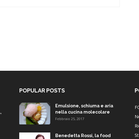
POPULAR POSTS
P
Emulsione, schiuma e aria
F
,
nella cucina molecolare
N
Febbraio 25, 2017
Ri
St
Benedetta Rossi, la food