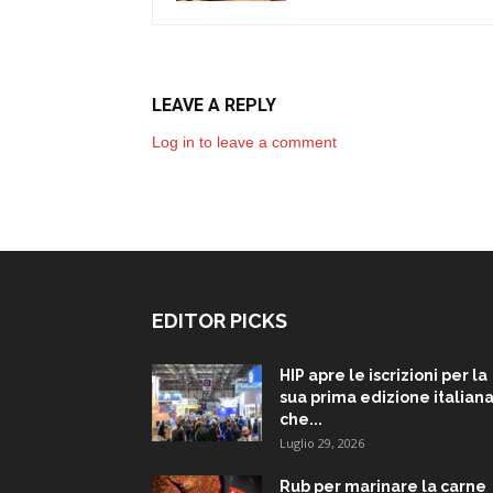
LEAVE A REPLY
Log in to leave a comment
EDITOR PICKS
HIP apre le iscrizioni per la
sua prima edizione italiana
che...
Luglio 29, 2026
Rub per marinare la carne