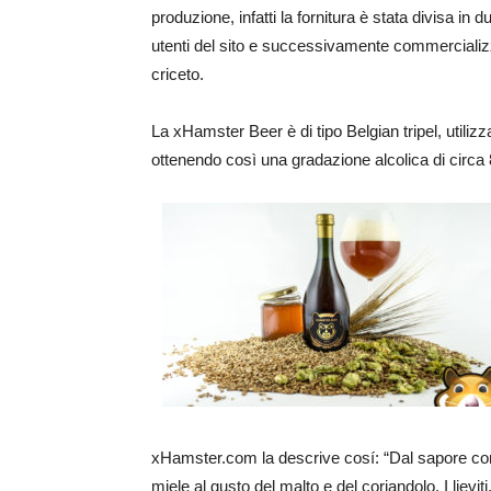
produzione, infatti la fornitura è stata divisa in d
utenti del sito e successivamente commercializza
criceto.
La xHamster Beer è di tipo Belgian tripel, utilizza
ottenendo così una gradazione alcolica di circa 8
xHamster.com la descrive cosí: “Dal sapore compl
miele al gusto del malto e del coriandolo. I lievi