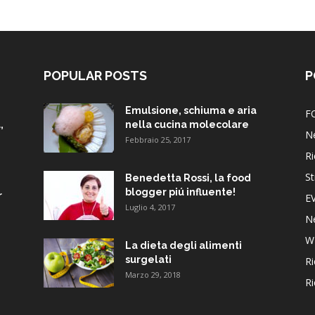
POPULAR POSTS
P
Emulsione, schiuma e aria
F
,
nella cucina molecolare
N
Febbraio 25, 2017
Ri
St
Benedetta Rossi, la food
blogger piú influente!
r
E
Luglio 4, 2017
N
W
La dieta degli alimenti
surgelati
Ri
Marzo 29, 2018
Ri