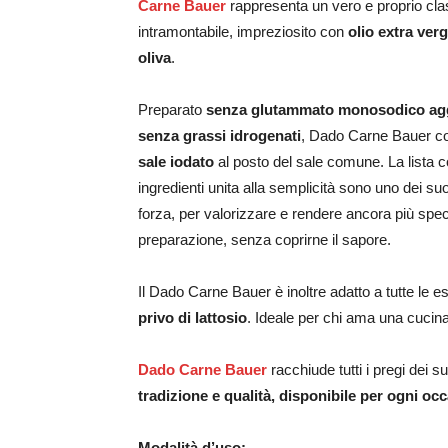
Carne Bauer
rappresenta un vero e proprio cla
intramontabile, impreziosito con
olio extra verg
oliva
.
Preparato
senza glutammato monosodico ag
senza grassi idrogenati
, Dado Carne Bauer co
sale iodato
al posto del sale comune. La lista c
ingredienti unita alla semplicità sono uno dei suo
forza, per valorizzare e rendere ancora più spec
preparazione, senza coprirne il sapore.
Il Dado Carne Bauer è inoltre adatto a tutte le
privo di lattosio
. Ideale per chi ama una cucina
Dado Carne Bauer
racchiude tutti i pregi dei su
tradizione e qualità, disponibile per ogni oc
Modalità d’uso: