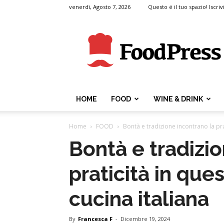
venerdì, Agosto 7, 2026
Questo é il tuo spazio! Iscrivi
FoodPress
HOME
FOOD
WINE & DRINK
Home
FOOD
Bontà e tradizione incontrano la prat
Bontà e tradizio
praticità in que
cucina italiana
By
Francesca F
-
Dicembre 19, 2024