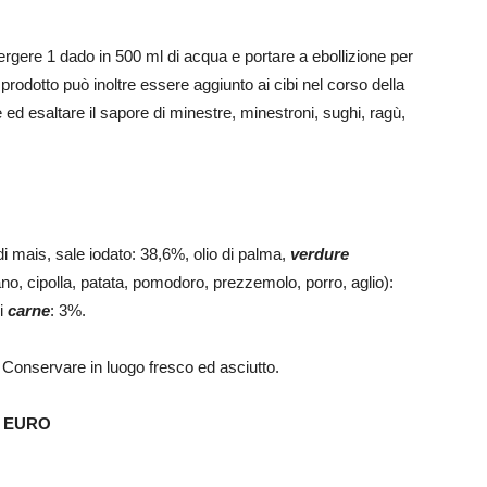
gere 1 dado in 500 ml di acqua e portare a ebollizione per
l prodotto può inoltre essere aggiunto ai cibi nel corso della
e ed esaltare il sapore di minestre, minestroni, sughi, ragù,
di mais, sale iodato: 38,6%, olio di palma,
verdure
ano, cipolla, patata, pomodoro, prezzemolo, porro, aglio):
di
carne
: 3%.
e. Conservare in luogo fresco ed asciutto.
15 EURO