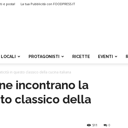
ti e posta!
La tua Pubblicità con FOODPRESS.IT
LOCALI
PROTAGONISTI
RICETTE
EVENTI
icità in questo classico della cucina italiana
ne incontrano la
sto classico della
511
0