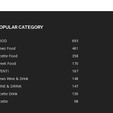
OPULAR CATEGORY
OOD
693
ews Food
461
cette Food
358
reet Food
170
VENTI
167
ews Wine & Drink
148
INE & DRINK
147
cette Drink
136
cette
98