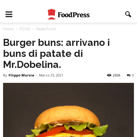
Home
FOOD
News Food
Burger buns: arrivano i
buns di patate di
Mr.Dobelina.
By
Filippo Mursia
-
Marzo 25, 2021
2656
0