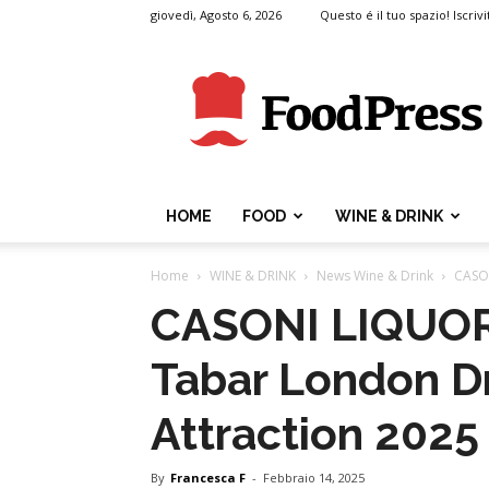
giovedì, Agosto 6, 2026
Questo é il tuo spazio! Iscrivi
FoodPress
HOME
FOOD
WINE & DRINK
Home
WINE & DRINK
News Wine & Drink
CASON
CASONI LIQUORI 
Tabar London D
Attraction 2025
By
Francesca F
-
Febbraio 14, 2025