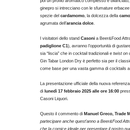
poi un profilo aromatico complesso e bilanciato,
ginepro si intrecciano con le sfumature erbacee
spezie del
cardamomo
, la dolcezza della
camo
agrumata dell’
arancia dolce
.
I visitatori dello stand
Casoni
a Beer&Food Attra
padiglione C1
), avranno l’opportunità di gustar
sia “liscia” che in cocktail tradizionali e
twist on 
Gin Tabar London Dry è perfetto sia per il class
come base per una vasta gamma di cocktails alt
La presentazione ufficiale della nuova referenza 
di
lunedì 17 febbraio 2025 alle ore 16:00
press
Casoni Liquori.
Questo il commento di
Manuel Greco, Trade 
partecipare anche quest’anno a Beer&Food Attract
che la cornice ideale per presentare il nostro 