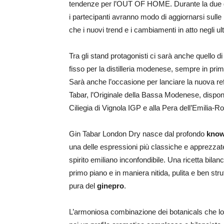
tendenze per l’OUT OF HOME. Durante la due gio
i partecipanti avranno modo di aggiornarsi sulle
che i nuovi trend e i cambiamenti in atto negli u
Tra gli stand protagonisti ci sarà anche quello d
fisso per la distilleria modenese, sempre in pri
Sarà anche l’occasione per lanciare la nuova r
Tabar, l’Originale della Bassa Modenese, disponi
Ciliegia di Vignola IGP e alla Pera dell’Emilia-
Gin Tabar London Dry nasce dal profondo
kno
una delle espressioni più classiche e apprezzate 
spirito emiliano inconfondibile. Una ricetta bilan
primo piano e in maniera nitida, pulita e ben stru
pura del
ginepro
.
L’armoniosa combinazione dei botanicals che 