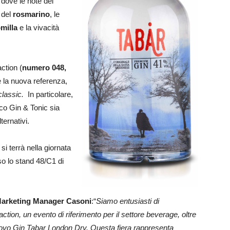
 dove le note del
 del
rosmarino
, le
milla
e la vivacità
ction (
numero 048,
e la nuova referenza,
classic.
In particolare,
ico Gin & Tonic sia
ernativi.
si terrà nella giornata
o lo stand 48/C1 di
Marketing Manager Casoni
:“
Siamo entusiasti di
ion, un evento di riferimento per il settore beverage, oltre
nuovo Gin Tabar London Dry. Questa fiera rappresenta