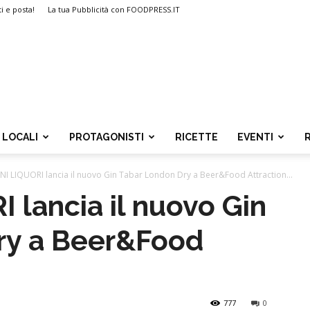
ti e posta!
La tua Pubblicità con FOODPRESS.IT
LOCALI
PROTAGONISTI
RICETTE
EVENTI
I LIQUORI lancia il nuovo Gin Tabar London Dry a Beer&Food Attraction...
lancia il nuovo Gin
ry a Beer&Food
777
0