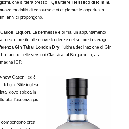
rni, che si terrà presso il
Quartiere Fieristico di Rimini
,
 nuove modalità di consumo e di esplorare le opportunità
ltimi anni ci propongono.
i
Casoni Liquori
. La kermesse è ormai un appuntamento
ma linea in merito alle nuove tendenze del settore beverage.
eferenza
Gin Tabar London Dry
, l’ultima declinazione di Gin
bile anche nelle versioni Classica, al Bergamotto, alla
Romagna IGP.
w-how
Casoni, ed è
del gin. Stile inglese,
ciata, dove spicca in
tturata, l’essenza più
lo compongono crea