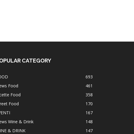
OPULAR CATEGORY
OOD
693
ews Food
461
cette Food
358
reet Food
170
VENTI
167
ews Wine & Drink
148
INE & DRINK
147