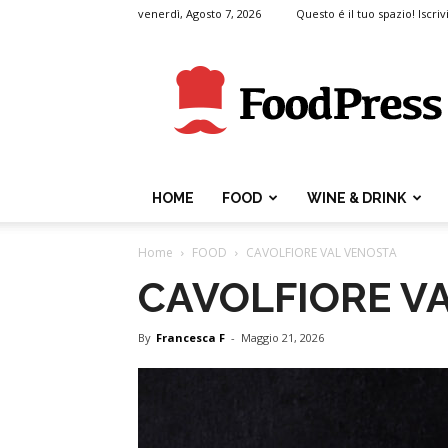
venerdì, Agosto 7, 2026
Questo é il tuo spazio! Iscrivi
FoodPress
HOME
FOOD
WINE & DRINK
Home
FOOD
CAVOLFIORE VAL VENOSTA
CAVOLFIORE V
By
Francesca F
-
Maggio 21, 2026