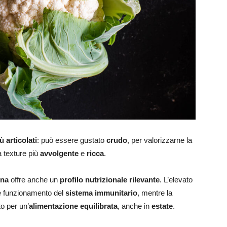
iù articolati
: può essere gustato
crudo
, per valorizzarne la
a texture più
avvolgente
e
ricca
.
gna
offre anche un
profilo nutrizionale rilevante
. L’elevato
e funzionamento del
sistema immunitario
, mentre la
o per un’
alimentazione equilibrata
, anche in
estate
.