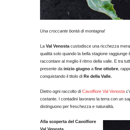
Una croccante bontà di montagna!
La
Val Venosta
custodisce una ricchezza meravig
qualità solo quando la bella stagione raggiunge il
raccontare al meglio il ritmo della valle. E tra tutti
presente da
inizio giugno
a
fine ottobre
, rapp
conquistando il titolo di
Re della Valle.
Dietro ogni raccolto di
Cavolfiore Val Venosta
c’
costante. I contadini lavorano la terra con un sa
distinguono per freschezza e naturalità.
Alla scoperta del Cavolfiore
Val Venosta