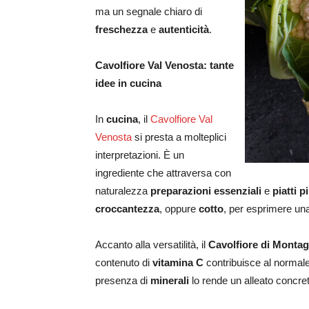
ma un segnale chiaro di
freschezza
e
autenticità
.
Cavolfiore Val Venosta: tante
idee in cucina
In
cucina
, il
Cavolfiore Val
Venosta
si presta a molteplici
interpretazioni. È un
ingrediente che attraversa con
naturalezza
preparazioni essenziali
e
piatti p
croccantezza
, oppure
cotto
, per esprimere un
Accanto alla versatilità, il
Cavolfiore di Monta
contenuto di
vitamina C
contribuisce al normal
presenza di
minerali
lo rende un alleato concret