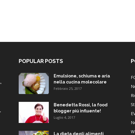
POPULAR POSTS
P
Emulsione, schiuma e aria
F
,
nella cucina molecolare
N
Febbraio 25, 2017
Ri
St
Benedetta Rossi, la food
blogger piú influente!
r
E
Luglio 4, 2017
N
W
La dieta degli alimenti