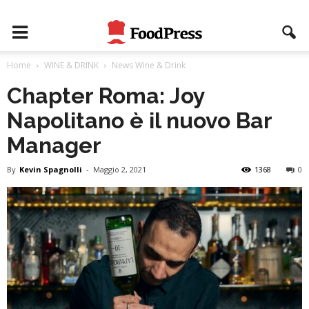
Home
WINE & DRINK
News Wine & Drink
Chapter Roma: Joy
Napolitano è il nuovo Bar
Manager
By
Kevin Spagnolli
-
Maggio 2, 2021
1368
0