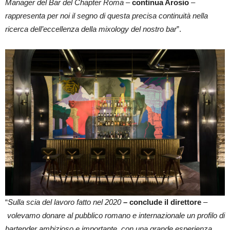
Manager del Bar del Chapter Roma –
continua Arosio
–
rappresenta per noi il segno di questa precisa continuità nella
ricerca dell’eccellenza della mixology del nostro bar
”.
“
Sulla scia del lavoro fatto nel 2020
–
conclude il direttore
–
volevamo donare al pubblico romano e internazionale un profilo di
bartender ambizioso e importante, con una grande esperienza