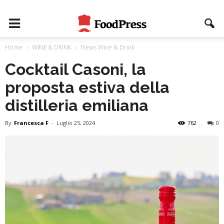
Home
WINE & DRINK
News Wine & Drink
Cocktail Casoni, la
proposta estiva della
distilleria emiliana
By
Francesca F
-
Luglio 25, 2024
762
0