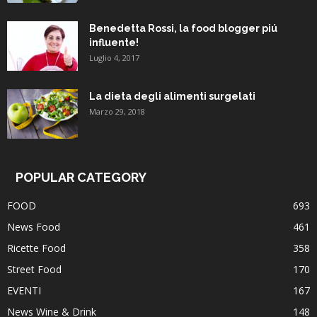
Benedetta Rossi, la food blogger piú
influente!
Luglio 4, 2017
La dieta degli alimenti surgelati
Marzo 29, 2018
POPULAR CATEGORY
FOOD
693
News Food
461
Ricette Food
358
Street Food
170
EVENTI
167
News Wine & Drink
148