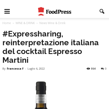
Home
WINE & DRINK
News Wine & Drink
#Expressharing,
reinterpretazione italiana
del cocktail Espresso
Martini
By
Francesca F
-
Luglio 6, 2022
864
0