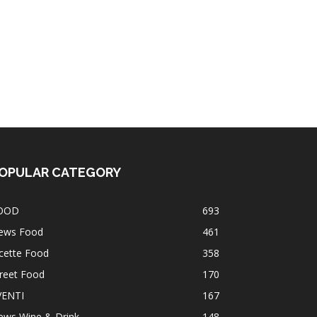
OPULAR CATEGORY
OOD
693
ews Food
461
cette Food
358
reet Food
170
VENTI
167
ews Wine & Drink
148