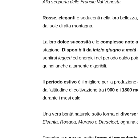
Alla scoperta delle Fragole Val Venosta
Rosse, eleganti
e seducenti nella loro bellezza
dal sole di alta montagna.
La loro
dolce succosità
e le
complesse note 
stagione.
Disponibili da
inizio giugno a metà
sentirsi
leggeri
ed energici nel periodo caldo po
quindi anche altamente digeribili.
Il
periodo estivo
è il migliore per la produzione 
dall’altitudine di coltivazione tra i
900 e i 1800 me
durante i mesi caldi.
Una vera bontà naturale sotto forma di
diverse
Elsanta
,
Roxana
,
Murano e Darselect,
ognuna d
Fresche in purezza, sotto
forma di macedonie o