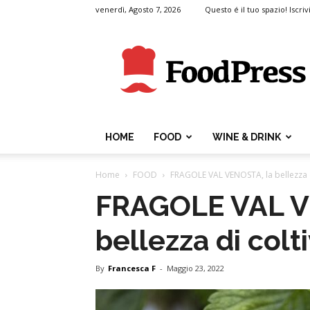
venerdì, Agosto 7, 2026
Questo é il tuo spazio! Iscrivi
FoodPress
HOME
FOOD
WINE & DRINK
Home
FOOD
FRAGOLE VAL VENOSTA, la bellezza d
FRAGOLE VAL V
bellezza di colt
By
Francesca F
-
Maggio 23, 2022