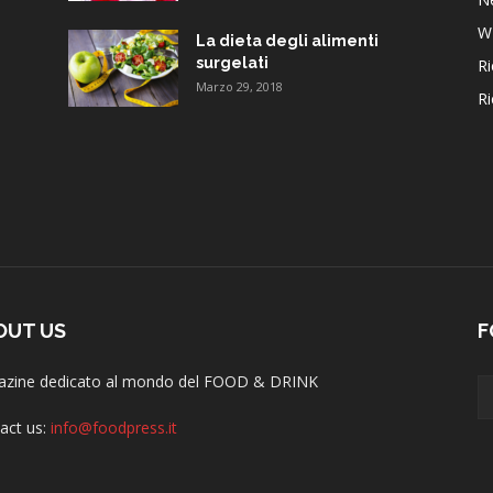
W
La dieta degli alimenti
surgelati
Ri
Marzo 29, 2018
Ri
OUT US
F
zine dedicato al mondo del FOOD & DRINK
act us:
info@foodpress.it