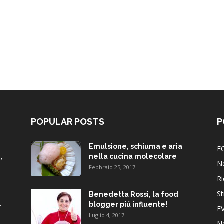
POPULAR POSTS
P
Emulsione, schiuma e aria
F
,
nella cucina molecolare
N
Febbraio 25, 2017
Ri
St
Benedetta Rossi, la food
blogger piú influente!
r
E
Luglio 4, 2017
N