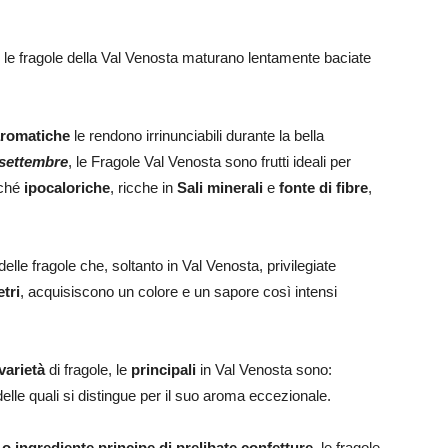
, le fragole della Val Venosta maturano lentamente baciate
aromatiche
le rendono irrinunciabili durante la bella
 settembre
, le Fragole Val Venosta sono frutti ideali per
iché
ipocaloriche
, ricche in
Sali minerali
e
fonte di fibre
,
delle fragole che, soltanto in Val Venosta, privilegiate
tri
, acquisiscono un colore e un sapore così intensi
varietà
di fragole, le
principali
in Val Venosta sono:
elle quali si distingue per il suo aroma eccezionale.
 ingrediente principe di prelibate confetture
, le fragole