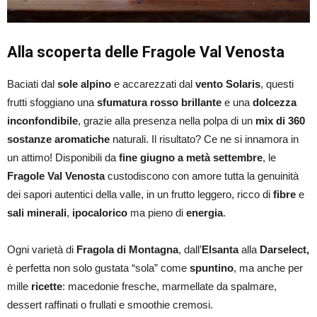
Alla scoperta delle Fragole Val Venosta
Baciati dal
sole alpino
e accarezzati dal
vento Solaris
, questi
frutti sfoggiano una
sfumatura rosso brillante
e una
dolcezza
inconfondibile
, grazie alla presenza nella polpa di un
mix di 360
sostanze aromatiche
naturali. Il risultato? Ce ne si innamora in
un attimo! Disponibili da
fine giugno a metà settembre
, le
Fragole Val Venosta
custodiscono con amore tutta la genuinità
dei sapori autentici della valle, in un frutto leggero, ricco di
fibre
e
sali minerali
,
ipocalorico
ma pieno di
energia
.
Ogni varietà di
Fragola di Montagna
, dall’
Elsanta
alla
Darselect,
è perfetta non solo gustata “sola” come
spuntino
, ma anche per
mille
ricette
: macedonie fresche, marmellate da spalmare,
dessert raffinati o frullati e smoothie cremosi.