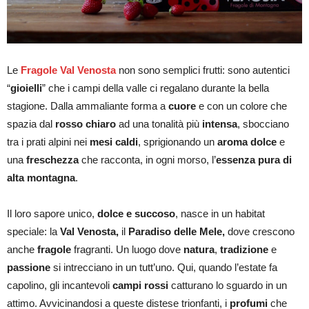
Le
Fragole Val Venosta
non sono semplici frutti: sono autentici
“
gioielli
” che i campi della valle ci regalano durante la bella
stagione. Dalla ammaliante forma a
cuore
e con un colore che
spazia dal
rosso chiaro
ad una tonalità più
intensa
, sbocciano
tra i prati alpini nei
mesi caldi
, sprigionando un
aroma dolce
e
una
freschezza
che racconta, in ogni morso, l’
essenza pura di
alta montagna
.
Il loro sapore unico,
dolce e succoso
, nasce in un habitat
speciale: la
Val Venosta,
il
Paradiso delle Mele,
dove crescono
anche
fragole
fragranti. Un luogo dove
natura
,
tradizione
e
passione
si intrecciano in un tutt’uno. Qui, quando l’estate fa
capolino, gli incantevoli
campi rossi
catturano lo sguardo in un
attimo. Avvicinandosi a queste distese trionfanti, i
profumi
che