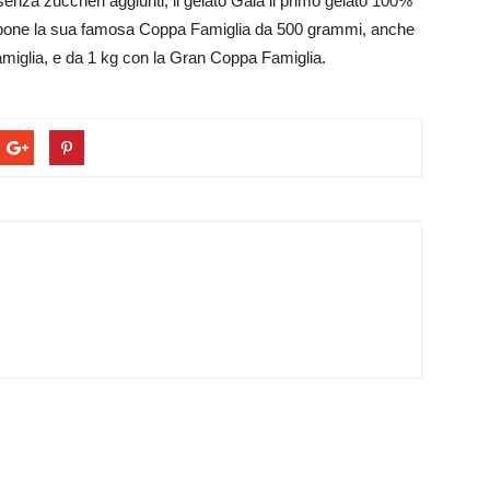
 senza zuccheri aggiunti, il gelato Gaia il primo gelato 100%
 propone la sua famosa Coppa Famiglia da 500 grammi, anche
miglia, e da 1 kg con la Gran Coppa Famiglia.