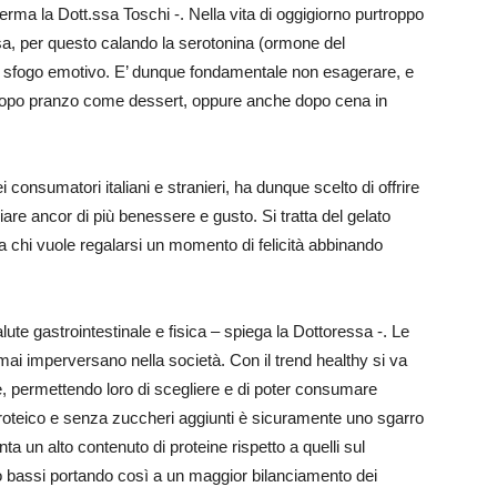
ferma la Dott.ssa Toschi -. Nella vita di oggigiorno purtroppo
sa, per questo calando la serotonina (ormone del
te sfogo emotivo. E’ dunque fondamentale non esagerare, e
 dopo pranzo come dessert, oppure anche dopo cena in
consumatori italiani e stranieri, ha dunque scelto di offrire
iare ancor di più benessere e gusto. Si tratta del gelato
a chi vuole regalarsi un momento di felicità abbinando
ute gastrointestinale e fisica – spiega la Dottoressa -. Le
no ormai imperversano nella società. Con il trend healthy si va
e, permettendo loro di scegliere e di poter consumare
roteico e senza zuccheri aggiunti è sicuramente uno sgarro
a un alto contenuto di proteine rispetto a quelli sul
to bassi portando così a un maggior bilanciamento dei