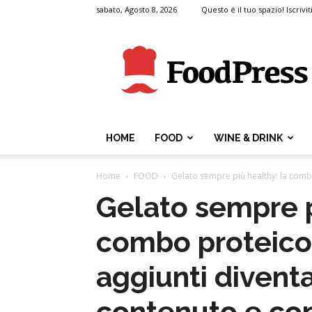
sabato, Agosto 8, 2026
Questo é il tuo spazio! Iscrivit
FoodPress
HOME
FOOD
WINE & DRINK
Home
FOOD
Gelato sempre più healthy: la combo
Gelato sempre p
combo proteico
aggiunti diventa
contenuto e con