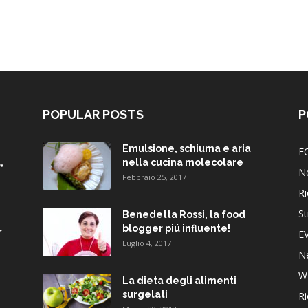
POPULAR POSTS
P
Emulsione, schiuma e aria
F
,
nella cucina molecolare
N
Febbraio 25, 2017
Ri
St
Benedetta Rossi, la food
blogger piú influente!
r
E
Luglio 4, 2017
N
W
La dieta degli alimenti
surgelati
Ri