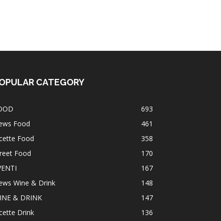
OPULAR CATEGORY
OOD
693
ews Food
461
cette Food
358
reet Food
170
VENTI
167
ews Wine & Drink
148
INE & DRINK
147
cette Drink
136