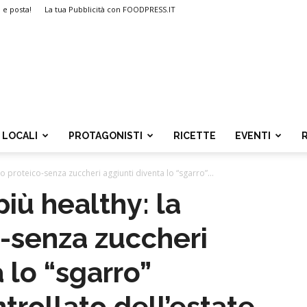
i e posta!
La tua Pubblicità con FOODPRESS.IT
LOCALI
PROTAGONISTI
RICETTE
EVENTI
 proteico-senza zuccheri aggiunti diventa lo “sgarro”...
iù healthy: la
-senza zuccheri
 lo “sgarro”
trollato dell’estate