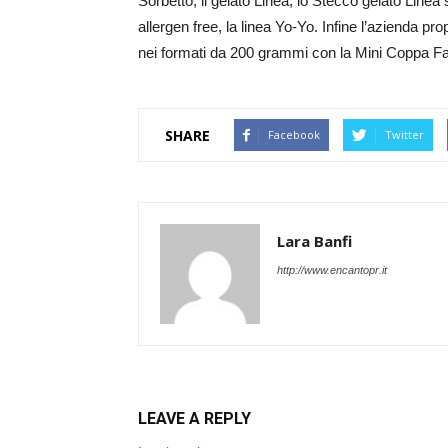
Sorbetto, il gelato Linea, lo Stecco gelato Linea
allergen free, la linea Yo-Yo. Infine l’azienda
nei formati da 200 grammi con la Mini Coppa Fa
SHARE
Facebook
Twitter
Lara Banfi
http://www.encantopr.it
LEAVE A REPLY