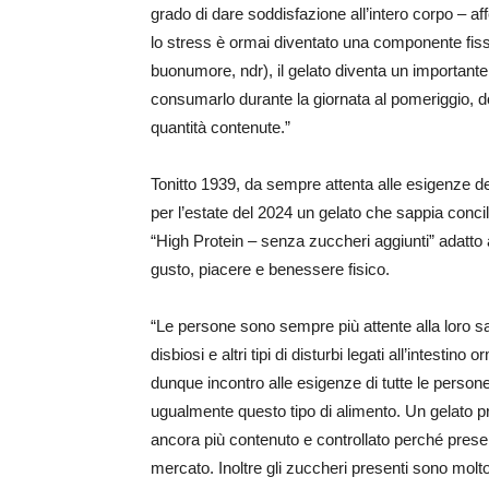
grado di dare soddisfazione all’intero corpo – af
lo stress è ormai diventato una componente fis
buonumore, ndr), il gelato diventa un importan
consumarlo durante la giornata al pomeriggio,
quantità contenute.”
Tonitto 1939, da sempre attenta alle esigenze dei 
per l’estate del 2024 un gelato che sappia concil
“High Protein – senza zuccheri aggiunti” adatto 
gusto, piacere e benessere fisico.
“Le persone sono sempre più attente alla loro sal
disbiosi e altri tipi di disturbi legati all’intesti
dunque incontro alle esigenze di tutte le person
ugualmente questo tipo di alimento. Un gelato p
ancora più contenuto e controllato perché present
mercato. Inoltre gli zuccheri presenti sono mol