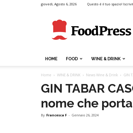
giovedì, Agosto 6, 2026
Questo é il tuo spazio! Iscrivi
FoodPress
HOME
FOOD
WINE & DRINK
Home
WINE & DRINK
News Wine & Drink
GIN T
GIN TABAR CASO
nome che porta
By
Francesca F
-
Gennaio 26, 2024