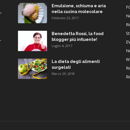
Emulsione, schiuma e aria
F
,
nella cucina molecolare
N
Febbraio 25, 2017
Ri
St
Benedetta Rossi, la food
blogger piú influente!
r
E
Luglio 4, 2017
N
W
La dieta degli alimenti
surgelati
Ri
Marzo 29, 2018
Ri