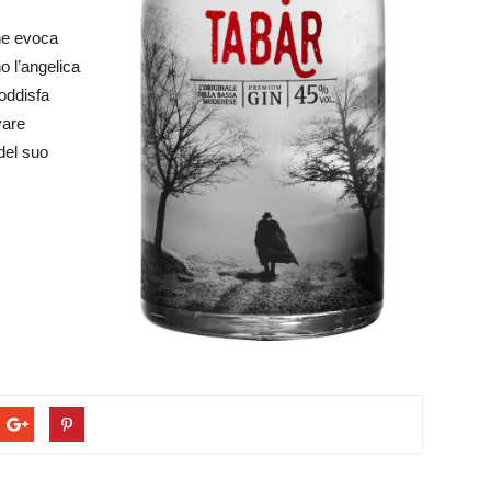
che evoca
o l’angelica
soddisfa
vare
del suo