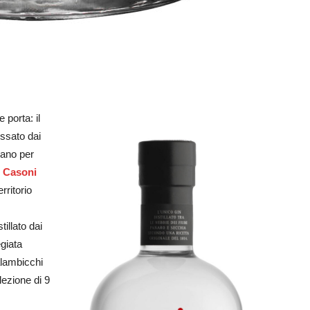
porta: il
ossato dai
avano per
r Casoni
rritorio
illato dai
egiata
 alambicchi
lezione di 9