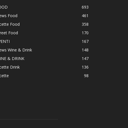
OOD
693
ews Food
461
cette Food
358
reet Food
170
VENTI
167
ews Wine & Drink
148
INE & DRINK
147
cette Drink
136
cette
98