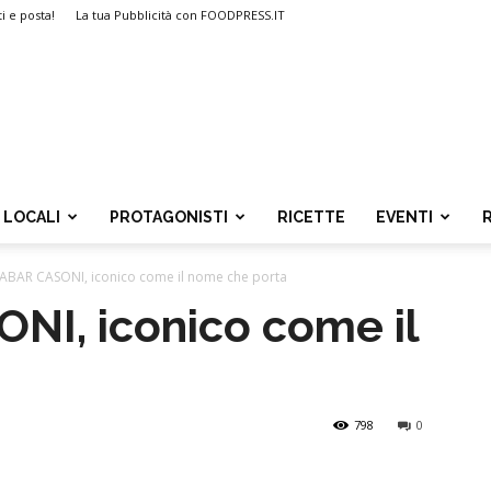
ti e posta!
La tua Pubblicità con FOODPRESS.IT
LOCALI
PROTAGONISTI
RICETTE
EVENTI
ABAR CASONI, iconico come il nome che porta
NI, iconico come il
798
0