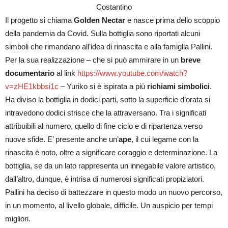
Costantino
Il progetto si chiama
Golden Nectar
e nasce prima dello scoppio
della pandemia da Covid. Sulla bottiglia sono riportati alcuni
simboli che rimandano all’idea di rinascita e alla famiglia Pallini.
Per la sua realizzazione – che si può ammirare in un
breve
documentario
al link
https://www.youtube.com/watch?
v=zHE1kbbsi1c
– Yuriko si è ispirata a più
richiami simbolici
.
Ha diviso la bottiglia in dodici parti, sotto la superficie d’orata si
intravedono dodici strisce che la attraversano. Tra i significati
attribuibili al numero, quello di fine ciclo e di ripartenza verso
nuove sfide. E’ presente anche un’
ape
, il cui legame con la
rinascita è noto, oltre a significare coraggio e determinazione. La
bottiglia, se da un lato rappresenta un innegabile valore artistico,
dall’altro, dunque, è intrisa di numerosi significati propiziatori.
Pallini ha deciso di battezzare in questo modo un nuovo percorso,
in un momento, al livello globale, difficile. Un auspicio per tempi
migliori.