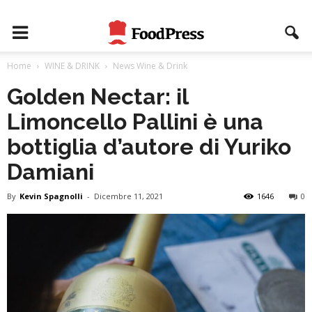
Home
WINE & DRINK
News Wine & Drink
Golden Nectar: il
Limoncello Pallini è una
bottiglia d’autore di Yuriko
Damiani
By
Kevin Spagnolli
-
Dicembre 11, 2021
1646
0