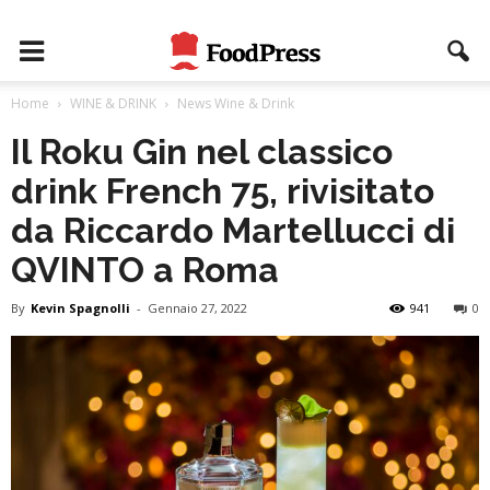
Home
WINE & DRINK
News Wine & Drink
Il Roku Gin nel classico
drink French 75, rivisitato
da Riccardo Martellucci di
QVINTO a Roma
By
Kevin Spagnolli
-
Gennaio 27, 2022
941
0