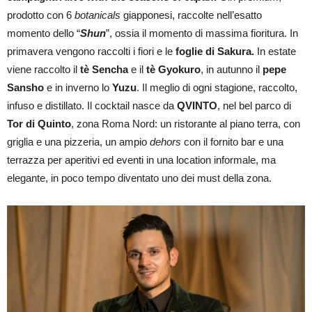
prodotto con 6
botanicals
giapponesi, raccolte nell’esatto
momento dello “
Shun
”, ossia il momento di massima fioritura. In
primavera vengono raccolti i fiori e le
foglie di Sakura.
In estate
viene raccolto il
tè Sencha
e il
tè Gyokuro
, in autunno il
pepe
Sansho
e in inverno lo
Yuzu
. Il meglio di ogni stagione, raccolto,
infuso e distillato. Il cocktail nasce da
QVINTO
, nel bel parco di
Tor di Quinto
, zona Roma Nord: un ristorante al piano terra, con
griglia e una pizzeria, un ampio
dehors
con il fornito bar e una
terrazza per aperitivi ed eventi in una location informale, ma
elegante, in poco tempo diventato uno dei must della zona.