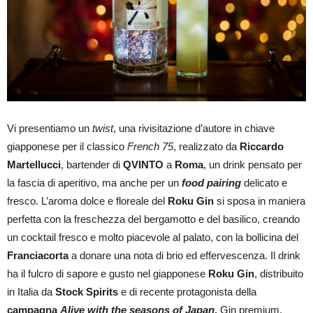
Vi presentiamo un
twist
, una rivisitazione d’autore in chiave
giapponese per il classico
French 75
, realizzato da
Riccardo
Martellucci
, bartender di
QVINTO
a
Roma
, un drink pensato per
la fascia di aperitivo, ma anche per un
food pairing
delicato e
fresco. L’aroma dolce e floreale del
Roku Gin
si sposa in maniera
perfetta con la freschezza del bergamotto e del basilico, creando
un cocktail fresco e molto piacevole al palato, con la bollicina del
Franciacorta
a donare una nota di brio ed effervescenza. Il drink
ha il fulcro di sapore e gusto nel giapponese
Roku Gin
, distribuito
in Italia da
Stock Spirits
e di recente protagonista della
campagna
Alive with the seasons of Japan
.
Gin premium,