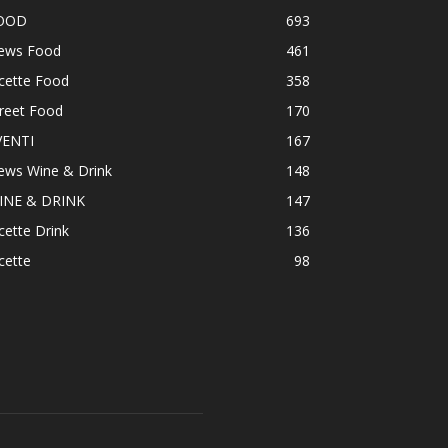
OOD
693
ews Food
461
cette Food
358
reet Food
170
VENTI
167
ews Wine & Drink
148
INE & DRINK
147
cette Drink
136
cette
98