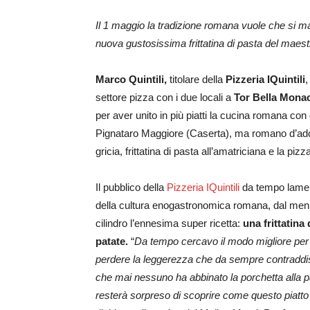
Il 1 maggio la tradizione romana vuole che si ma
nuova gustosissima frittatina di pasta del maest
Marco Quintili,
titolare della
Pizzeria IQuintili
,
settore pizza con i due locali a
Tor Bella Mona
per aver unito in più piatti la cucina romana con 
Pignataro Maggiore (Caserta), ma romano d’ado
gricia, frittatina di pasta all’amatriciana e la pi
Il pubblico della
Pizzeria IQuintili
da tempo lament
della cultura enogastronomica romana, dal menù e
cilindro l’ennesima super ricetta:
una frittatina
patate.
“
Da tempo cercavo il modo migliore per 
perdere la leggerezza che da sempre contraddis
che mai nessuno ha abbinato la porchetta alla pa
resterà sorpreso di scoprire come questo piatto 