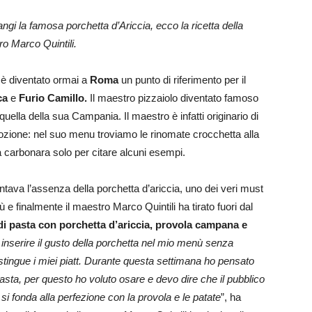
ngi la famosa porchetta d’Ariccia, ecco la ricetta della
ro Marco Quintili.
 è diventato ormai a
Roma
un punto di riferimento per il
ca
e
Furio Camillo.
Il maestro pizzaiolo
diventato famoso
quella della sua Campania. Il maestro è infatti originario di
zione: nel suo menu troviamo le rinomate crocchetta alla
zza carbonara solo per citare alcuni esempi.
ava l’assenza della porchetta d’ariccia, uno dei veri must
 finalmente il maestro Marco Quintili ha tirato fuori dal
 di pasta con porchetta d’ariccia, provola campana e
inserire il gusto della porchetta nel mio menù senza
tingue i miei piatt. Durante questa settimana ho pensato
sta, per questo ho voluto osare e devo dire che il pubblico
si fonda alla perfezione con la provola e le patate
”, ha