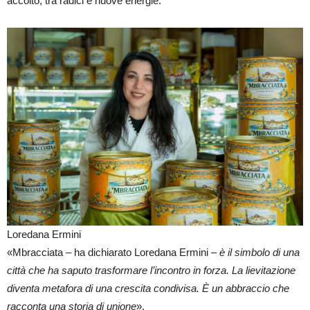
accolto, tra radici e nuove energie.
Loredana Ermini
«Mbracciata – ha dichiarato Loredana Ermini –
è il simbolo di una
città che ha saputo trasformare l’incontro in forza. La lievitazione
diventa metafora di una crescita condivisa. È un abbraccio che
racconta una storia di unione
».