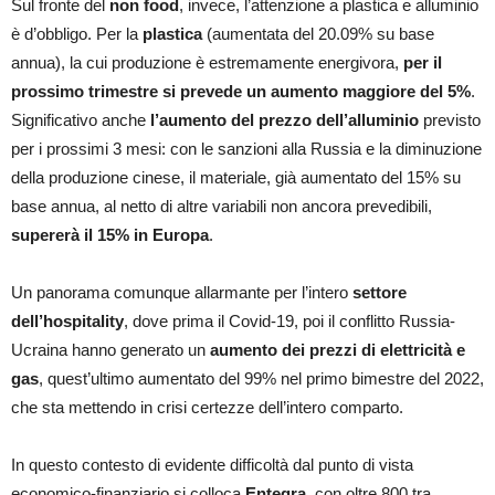
Sul fronte del
non food
, invece, l’attenzione a plastica e alluminio
è d’obbligo. Per la
plastica
(aumentata del 20.09% su base
annua), la cui produzione è estremamente energivora,
per il
prossimo trimestre si prevede un aumento maggiore del 5%
.
Significativo anche
l’aumento del prezzo dell’alluminio
previsto
per i prossimi 3 mesi: con le sanzioni alla Russia e la diminuzione
della produzione cinese, il materiale, già aumentato del 15% su
base annua, al netto di altre variabili non ancora prevedibili,
supererà il 15% in Europa
.
Un panorama comunque allarmante per l’intero
settore
dell’hospitality
, dove prima il Covid-19, poi il conflitto Russia-
Ucraina hanno generato un
aumento dei prezzi di elettricità e
gas
, quest’ultimo aumentato del 99% nel primo bimestre del 2022,
che sta mettendo in crisi certezze dell’intero comparto.
In questo contesto di evidente difficoltà dal punto di vista
economico-finanziario si colloca
Entegra
, con oltre 800 tra