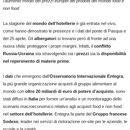
l’aumento medio dei prezzi europei dei prodotti del mondo food e
non food
La stagione del
mondo dell’hotellerie
è già entrata nel vivo,
come hanno dimostrato le presenze e i dati del ponte di Pasqua e
del 25 aprile. Gli
albergatori
si trovano però di fronte ad una
nuova sfida: proteggere i propri margini. Infatti, il
conflitto
Russia-Ucraina
sta stravolgendo sia i
prezzi
sia la
disponibilità
nel reperimento di materie prime
.
I
dati
che emergono dall’
Osservatorio Internazionale Entegra
,
la più grande organizzazione acquisti di gruppo alimentare al
mondo con
oltre 20 miliardi di euro di potere d’acquisto
, sono
stati diffusi in
Italia
per fornire un’analisi e un monitoraggio dello
scenario macroeconomico relativo agli acquisti food e non food
nel
settore dell’hotellerie
. Entegra fa parte del
Gruppo francese
Sodexo
, leader nei servizi di ristorazione on-site per le aziende, le
scuole e la sanità.