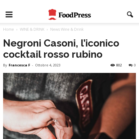
Home
WINE & DRINK
News Wine & Drink
Negroni Casoni, l’iconico
cocktail rosso rubino
By
Francesca F
-
Ottobre 4, 2023
802
0