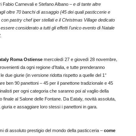
ri Fabio Carnevali e Stefano Albano –
e di tante altre
i oltre 70 banchi di assaggio (45 dei quali pasticcerie e
g con pastry chef iper stellati e il Christmas Village dedicato
ere considerato a tutti gli effetti l’unico evento di Natale
.
ataly Roma Ostiense
mercoledì 27 e giovedì 28 novembre,
provenienti da ogni regione d’Italia, e tutte prenderanno
 due giurie (in versione ridotta rispetto a quelle del 1°
re ben 90 panettoni – 45 per il panettone tradizionale e 45
inalisti per ogni categoria che saranno poi al vaglio della
 finale al Salone delle Fontane. Da Eataly, novità assoluta,
 giuria e assaggiare loro stessi i panettoni in gara.
di assoluto prestigio del mondo della pasticceria –
come