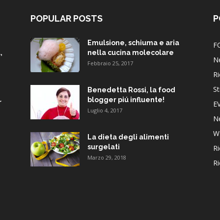
POPULAR POSTS
P
Emulsione, schiuma e aria
F
,
nella cucina molecolare
N
Febbraio 25, 2017
Ri
St
Benedetta Rossi, la food
blogger piú influente!
r
E
Luglio 4, 2017
N
W
La dieta degli alimenti
surgelati
Ri
Marzo 29, 2018
Ri