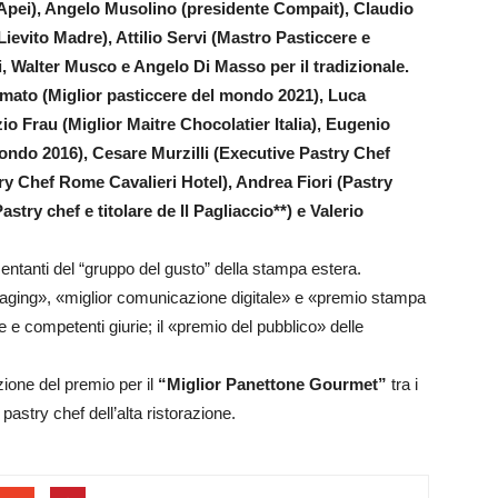
 Apei), Angelo Musolino (presidente Compait), Claudio
ievito Madre), Attilio Servi (Mastro Pasticcere e
nzi, Walter Musco e Angelo Di Masso per il tradizionale.
Amato (Miglior pasticcere del mondo 2021), Luca
 Frau (Miglior Maitre Chocolatier Italia), Eugenio
ndo 2016), Cesare Murzilli (Executive Pastry Chef
try Chef Rome Cavalieri Hotel), Andrea Fiori (Pastry
stry chef e titolare de Il Pagliaccio**) e Valerio
sentanti del “gruppo del gusto” della stampa estera.
kaging», «miglior comunicazione digitale» e «premio stampa
e e competenti giurie; il «premio del pubblico» delle
ione del premio per il
“Miglior Panettone Gourmet”
tra i
pastry chef dell’alta ristorazione.