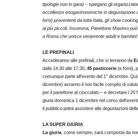
tipologie non in gara)
– spiegano gli organizzato
eccellenze enogastronomiche in degustazione agl
forni) provenienti da tutta Italia, gli show cookin
ai più piccoli. Insomma, Panettone Maximo può ess
a Roma che unisce veramente adulti e bambini”
LE PREFINALI
Accederanno alle prefinali, che si terranno da
E
dalle 14.30 alle 17.30,
45 pasticcerie
(e forni), 
comunque parte all’evento del 1° dicembre. Qui le
dicembre) avranno il non facile compito di valuta
per il panettone al cioccolato – e decretare i 20 f
giuria domenica 1 dicembre nel corso dell’evento
il pubblico potrà assistere alle degustazioni della
LA SUPER GIURIA
La giuria
, come sempre, sarà composta da nomi 