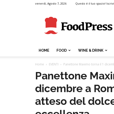
venerdì, Agosto 7, 2026
Questo é il tuo spazio! Iscrivi
FoodPress
HOME
FOOD
WINE & DRINK
Home
EVENTI
Panettone Maximo torna il 1 dicemb
Panettone Maxim
dicembre a Roma
atteso del dolce
eccellenza