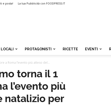
ti e posta!
La tua Pubblicità con FOODPRESS.IT
LOCALI
PROTAGONISTI
RICETTE
EVENTI
re a Roma l’evento più atteso del...
o torna il 1
 l’evento più
 natalizio per