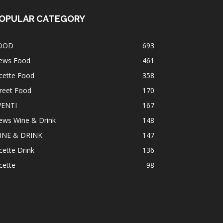
OPULAR CATEGORY
OOD
693
ews Food
461
cette Food
358
reet Food
170
VENTI
167
ews Wine & Drink
148
INE & DRINK
147
cette Drink
136
cette
98