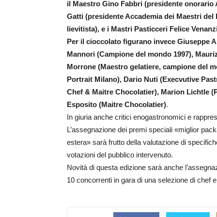
il Maestro Gino Fabbri (presidente onorario
Gatti (presidente Accademia dei Maestri del L
lievitista), e i Mastri Pasticceri Felice Vena
Per il cioccolato figurano invece Giuseppe 
Mannori (Campione del mondo 1997), Maurizio
Morrone (Maestro gelatiere, campione del mo
Portrait Milano), Dario Nuti (Execvutive Pas
Chef & Maitre Chocolatier), Marion Lichtle (Pa
Esposito (Maitre Chocolatier)
.
In giuria anche critici enogastronomici e rappre
L’assegnazione dei premi speciali «miglior pac
estera» sarà frutto della valutazione di specifich
votazioni del pubblico intervenuto.
Novità di questa edizione sarà anche l’assegnaz
10 concorrenti in gara di una selezione di chef e 