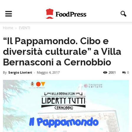
Home
EVENTI
“Il Pappamondo. Cibo e
diversità culturale” a Villa
Bernasconi a Cernobbio
By
Sergio Livrieri
-
Maggio 4, 2017
2001
0