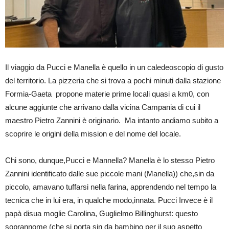
Il viaggio da Pucci e Manella è quello in un caledeoscopio di gusto
del territorio. La pizzeria che si trova a pochi minuti dalla stazione
Formia-Gaeta propone materie prime locali quasi a km0, con
alcune aggiunte che arrivano dalla vicina Campania di cui il
maestro Pietro Zannini è originario. Ma intanto andiamo subito a
scoprire le origini della mission e del nome del locale.
Chi sono, dunque,Pucci e Mannella? Manella è lo stesso Pietro
Zannini identificato dalle sue piccole mani (Manella)) che,sin da
piccolo, amavano tuffarsi nella farina, apprendendo nel tempo la
tecnica che in lui era, in qualche modo,innata. Pucci Invece è il
papà disua moglie Carolina, Guglielmo Billinghurst: questo
soprannome (che si porta sin da bambino per il suo aspetto