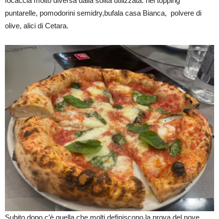
focaccia molto diversa dalla solita utilizzata: nel topping
puntarelle, pomodorini semidry,bufala casa Bianca, polvere di
olive, alici di Cetara.
Subito dopo c’è quella che molti definiscono la prova del nove,