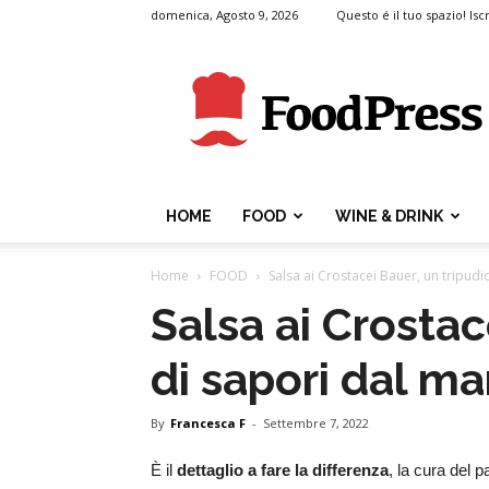
domenica, Agosto 9, 2026
Questo é il tuo spazio! Iscr
FoodPress
HOME
FOOD
WINE & DRINK
Home
FOOD
Salsa ai Crostacei Bauer, un tripudi
Salsa ai Crostac
di sapori dal ma
By
Francesca F
-
Settembre 7, 2022
È il
dettaglio a fare la differenza
, la cura del p