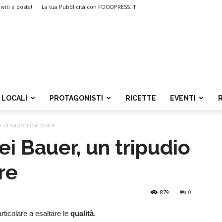
iviti e posta!
La tua Pubblicità con FOODPRESS.IT
LOCALI
PROTAGONISTI
RICETTE
EVENTI
o di sapori dal mare
ei Bauer, un tripudio
re
879
0
articolare a esaltare le
qualità
.