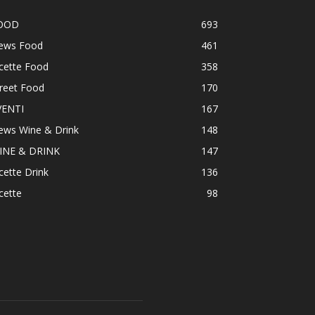
OOD
693
ews Food
461
cette Food
358
reet Food
170
VENTI
167
ews Wine & Drink
148
INE & DRINK
147
cette Drink
136
cette
98