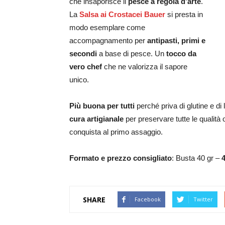
che insaporisce il
pesce a regola d’arte
.
La
Salsa ai Crostacei Bauer
si presta in
modo esemplare come
accompagnamento per
antipasti, primi e
secondi
a base di pesce. Un
tocco da
vero chef
che ne valorizza il sapore
unico.
Più buona per tutti
perché priva di glutine e di
cura artigianale
per preservare tutte le qualità o
conquista al primo assaggio.
Formato e prezzo consigliato
: Busta 40 gr –
4
SHARE
Facebook
Twitter