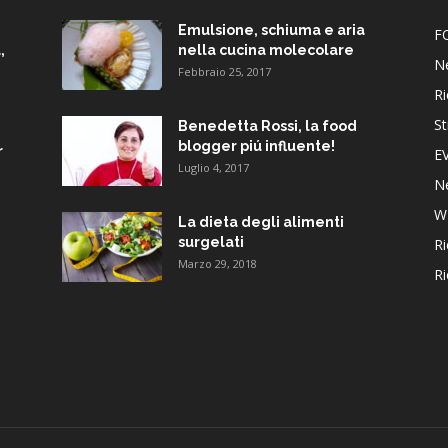
Emulsione, schiuma e aria
F
,
nella cucina molecolare
N
Febbraio 25, 2017
Ri
St
Benedetta Rossi, la food
blogger piú influente!
r
E
Luglio 4, 2017
N
W
La dieta degli alimenti
surgelati
Ri
Marzo 29, 2018
Ri