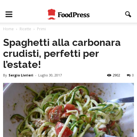
Home
Ricette
Primi
Spaghetti alla carbonara
crudisti, perfetti per
l’estate!
By
Sergio Livrieri
-
Luglio 30, 2017
2902
0