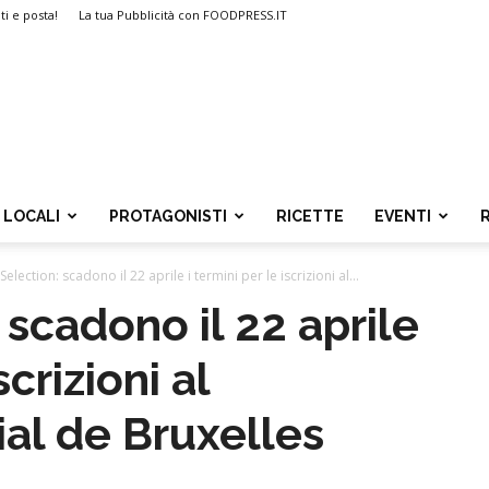
ti e posta!
La tua Pubblicità con FOODPRESS.IT
LOCALI
PROTAGONISTI
RICETTE
EVENTI
 Selection: scadono il 22 aprile i termini per le iscrizioni al...
: scadono il 22 aprile
scrizioni al
al de Bruxelles