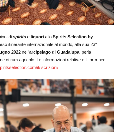
ioni di
spirits
e
liquori
allo
Spirits Selection by
orso itinerante internazionale al mondo, alla sua 23°
giugno 2022
nell’
arcipelago di Guadalupa
, perla
e di rum agricolo. Le informazioni relative e il form per
spiritsselection.com/it/iscrizioni/