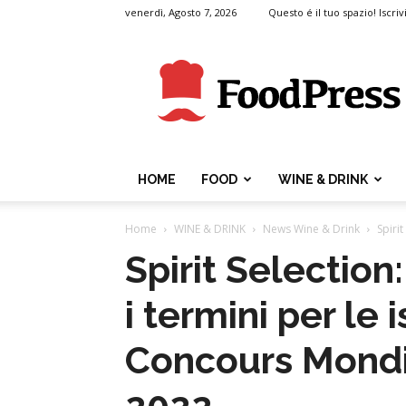
venerdì, Agosto 7, 2026
Questo é il tuo spazio! Iscrivi
FoodPress
HOME
FOOD
WINE & DRINK
Home
WINE & DRINK
News Wine & Drink
Spirit
Spirit Selection
i termini per le i
Concours Mondi
2022