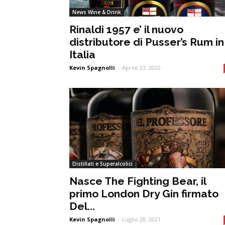
News Wine & Drink
Rinaldi 1957 e’ il nuovo
distributore di Pusser’s Rum in
Italia
Kevin Spagnolli
-
Aprile 23, 2022
Distillati e Superalcolici
Nasce The Fighting Bear, il
primo London Dry Gin firmato
Del...
Kevin Spagnolli
-
Luglio 28, 2021