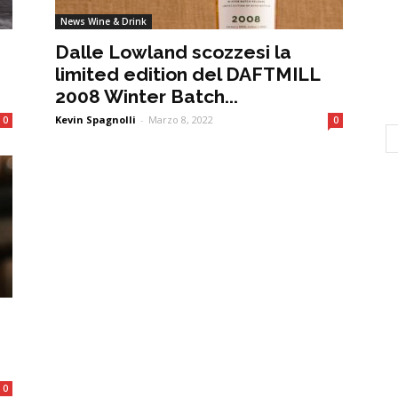
News Wine & Drink
Dalle Lowland scozzesi la
limited edition del DAFTMILL
2008 Winter Batch...
Kevin Spagnolli
-
Marzo 8, 2022
0
0
0