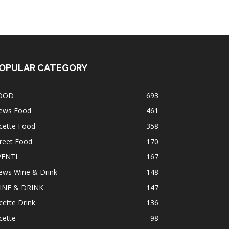
OPULAR CATEGORY
OOD
693
ews Food
461
cette Food
358
reet Food
170
VENTI
167
ews Wine & Drink
148
INE & DRINK
147
cette Drink
136
cette
98