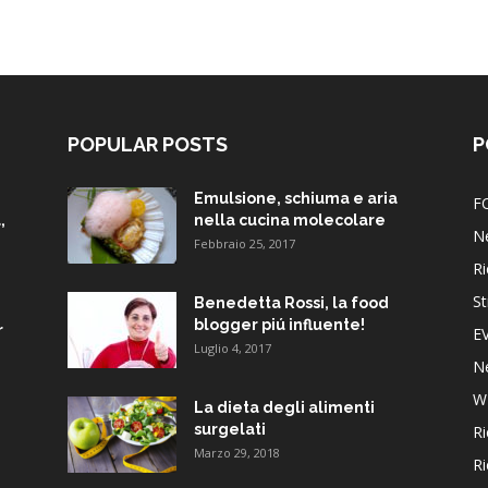
POPULAR POSTS
P
Emulsione, schiuma e aria
F
,
nella cucina molecolare
N
Febbraio 25, 2017
Ri
St
Benedetta Rossi, la food
blogger piú influente!
r
E
Luglio 4, 2017
N
W
La dieta degli alimenti
surgelati
Ri
Marzo 29, 2018
Ri