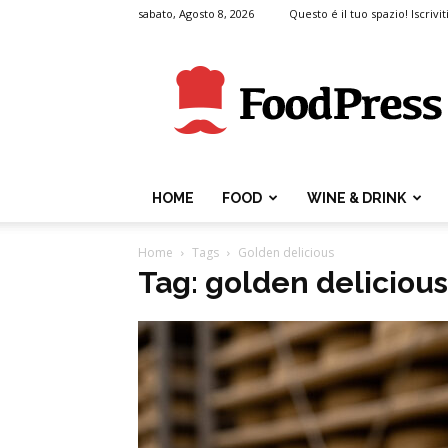
sabato, Agosto 8, 2026
Questo é il tuo spazio! Iscrivit
FoodPress
HOME
FOOD
WINE & DRINK
Home
Tags
Golden delicious
Tag: golden delicious