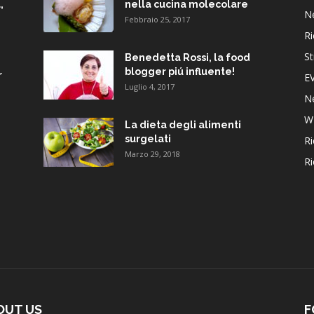
,
nella cucina molecolare
N
Febbraio 25, 2017
Ri
St
Benedetta Rossi, la food
blogger piú influente!
r
E
Luglio 4, 2017
N
W
La dieta degli alimenti
surgelati
Ri
Marzo 29, 2018
Ri
OUT US
F