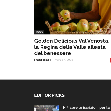
FOOD
Golden Delicious Val Venosta,
la Regina della Valle alleata
del benessere
Francesca F
-
Marzo 4, 2025
EDITOR PICKS
HIP apre le iscrizioni per la