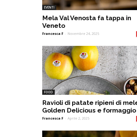
EVENTI
Mela Val Venosta fa tappa in
Veneto
Francesca F
-
Novembre 24, 2025
FOOD
Ravioli di patate ripieni di mel
Golden Delicious e formaggio
Francesca F
-
Aprile 2, 2025