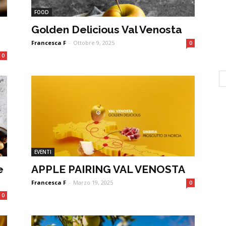
FOOD
Golden Delicious Val Venosta
Francesca F
-
Ottobre 9, 2025
0
0
EVENTI
e
APPLE PAIRING VAL VENOSTA
Francesca F
-
Marzo 19, 2025
0
0