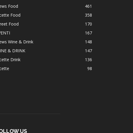
ews Food
461
cette Food
358
reet Food
170
VENTI
167
ews Wine & Drink
148
INE & DRINK
147
cette Drink
136
cette
98
OLLOW US