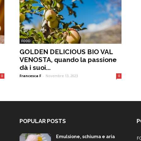
FOOD
GOLDEN DELICIOUS BIO VAL
VENOSTA, quando la passione
dà i suoi...
Francesca F
-
Novembre 13, 2023
0
0
POPULAR POSTS
P
Emulsione, schiuma e aria
F