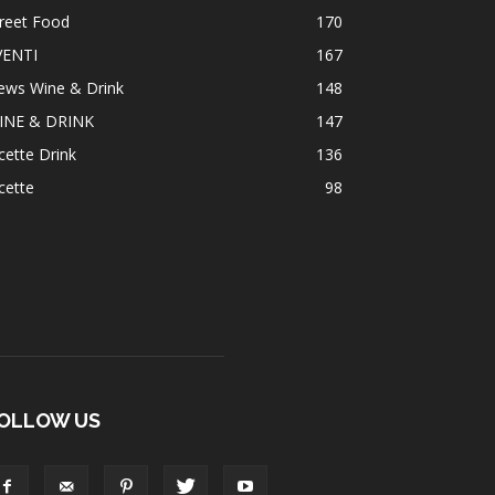
reet Food
170
VENTI
167
ews Wine & Drink
148
INE & DRINK
147
cette Drink
136
cette
98
OLLOW US