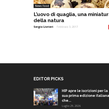
News Food
L’uovo di quaglia, una miniatu
della natura
Sergio Livrieri
-
Febbraio 3, 2017
EDITOR PICKS
HIP apre le iscrizioni per la
sua prima edizione italiana
che...
Luglio 29, 2026