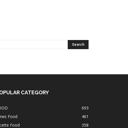
OPULAR CATEGORY
OOD
693
ews Food
461
cette Food
358