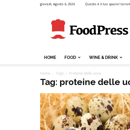
giovedì, Agosto 6, 2026
Questo é il tuo spazio! Iscrivi
FoodPress
HOME
FOOD
WINE & DRINK
Home
Tags
Proteine delle uova
Tag: proteine delle u