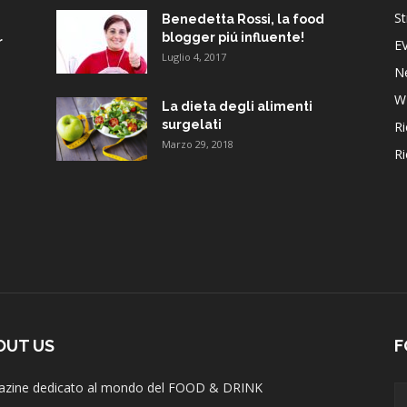
St
Benedetta Rossi, la food
blogger piú influente!
r
E
Luglio 4, 2017
N
W
La dieta degli alimenti
surgelati
Ri
Marzo 29, 2018
Ri
OUT US
F
zine dedicato al mondo del FOOD & DRINK