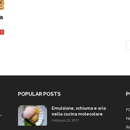
ra
0
POPULAR POSTS
P
Emulsione, schiuma e aria
F
,
nella cucina molecolare
N
Febbraio 25, 2017
Ri