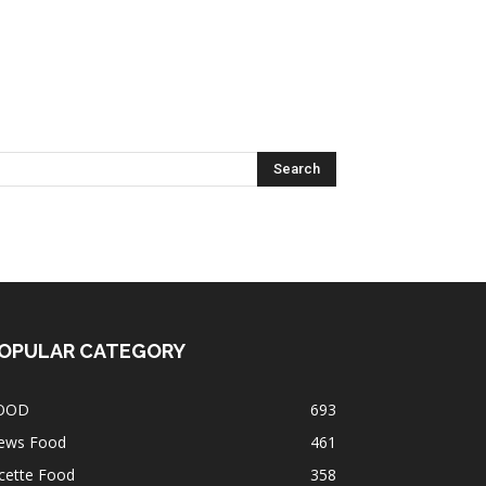
OPULAR CATEGORY
OOD
693
ews Food
461
cette Food
358