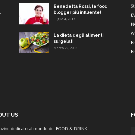
St
Benedetta Rossi, la food
blogger piú influente!
r
E
Luglio 4, 2017
N
W
La dieta degli alimenti
surgelati
Ri
Marzo 29, 2018
Ri
OUT US
F
zine dedicato al mondo del FOOD & DRINK