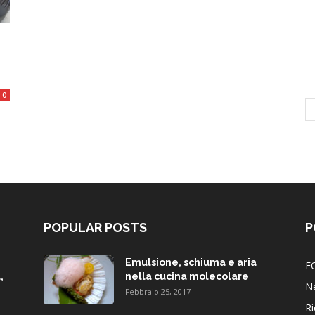
0
POPULAR POSTS
P
Emulsione, schiuma e aria
F
,
nella cucina molecolare
N
Febbraio 25, 2017
Ri