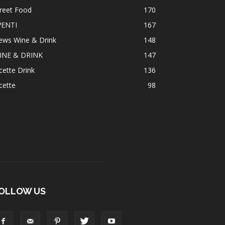
reet Food
170
VENTI
167
ews Wine & Drink
148
INE & DRINK
147
cette Drink
136
cette
98
OLLOW US