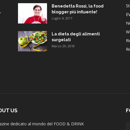
St
Benedetta Rossi, la food
blogger piú influente!
r
E
Luglio 4, 2017
N
W
La dieta degli alimenti
surgelati
Ri
Marzo 29, 2018
Ri
OUT US
F
zine dedicato al mondo del FOOD & DRINK