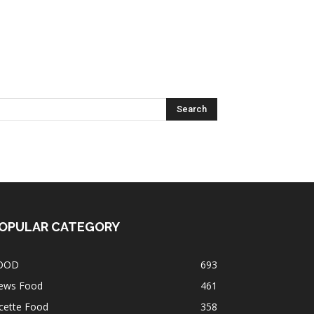
OPULAR CATEGORY
OOD
693
ews Food
461
cette Food
358