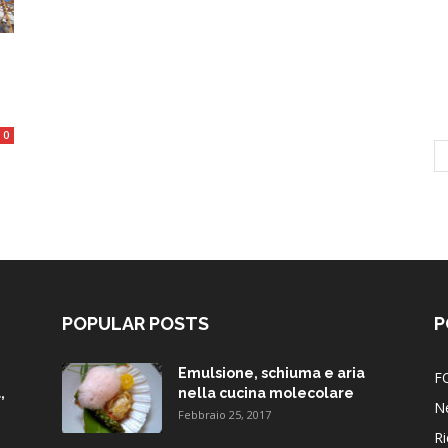
0
POPULAR POSTS
P
Emulsione, schiuma e aria
F
,
nella cucina molecolare
N
Febbraio 25, 2017
Ri