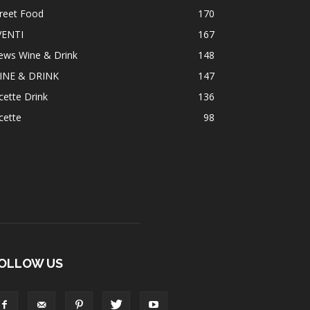
reet Food
170
VENTI
167
ews Wine & Drink
148
INE & DRINK
147
cette Drink
136
cette
98
OLLOW US