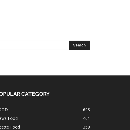
OPULAR CATEGORY
OOD
693
ews Food
461
cette Food
358