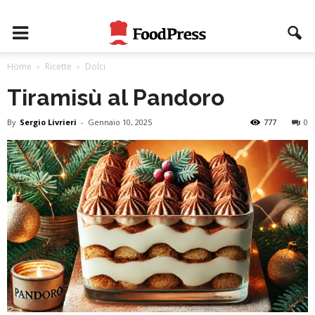
Home
Ricette
Dolci
Tiramisù al Pandoro
By
Sergio Livrieri
-
Gennaio 10, 2025
777
0