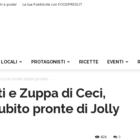
ti e posta!
La tua Pubblicità con FOODPRESS.IT
LOCALI
PROTAGONISTI
RICETTE
EVENTI
cco le novità subito pronte...
i e Zuppa di Ceci,
ubito pronte di Jolly
826
0