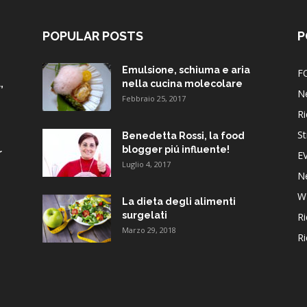
POPULAR POSTS
P
Emulsione, schiuma e aria
F
,
nella cucina molecolare
N
Febbraio 25, 2017
Ri
St
Benedetta Rossi, la food
blogger piú influente!
r
E
Luglio 4, 2017
N
W
La dieta degli alimenti
surgelati
Ri
Marzo 29, 2018
Ri