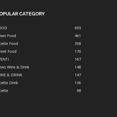
OPULAR CATEGORY
OOD
693
ews Food
461
cette Food
358
reet Food
170
VENTI
167
ews Wine & Drink
148
INE & DRINK
147
cette Drink
136
cette
98