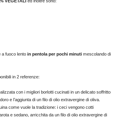
0% VEGETALI
ed inoltre sono:
e a fuoco lento
in pentola per pochi minuti
mescolando di
bili in 2 referenze:
lizzata con i migliori borlotti cucinati in un delicato soffritto
ro e l’aggiunta di un filo di olio extravergine di oliva.
nuina come vuole la tradizione: i ceci vengono cotti
arota e sedano, arricchita da un filo di olio extravergine di