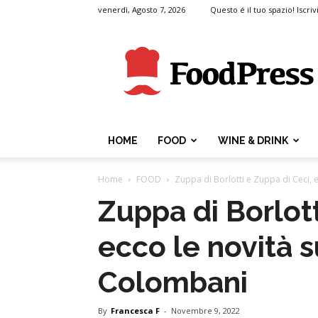
venerdì, Agosto 7, 2026
Questo é il tuo spazio! Iscrivi
FoodPress
HOME
FOOD
WINE & DRINK
Home
FOOD
Zuppa di Borlotti e Zuppa di Ceci, e
Zuppa di Borlott
ecco le novità s
Colombani
By
Francesca F
-
Novembre 9, 2022