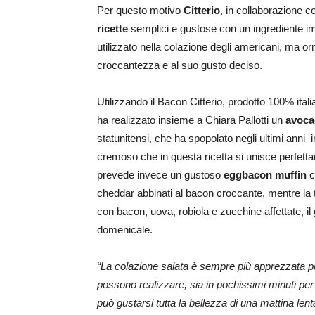
Per questo motivo
Citterio
, in collaborazione c
ricette
semplici e gustose con un ingrediente imp
utilizzato nella colazione degli americani, ma or
croccantezza e al suo gusto deciso.
Utilizzando il Bacon Citterio, prodotto 100% ital
ha realizzato insieme a Chiara Pallotti un
avoca
statunitensi, che ha spopolato negli ultimi anni
cremoso che in questa ricetta si unisce perfet
prevede invece un gustoso
eggbacon muffin
c
cheddar abbinati al bacon croccante, mentre la t
con bacon, uova, robiola e zucchine affettate, il
domenicale.
“La colazione salata è sempre più apprezzata per 
possono realizzare, sia in pochissimi minuti pe
può gustarsi tutta la bellezza di una mattina lent