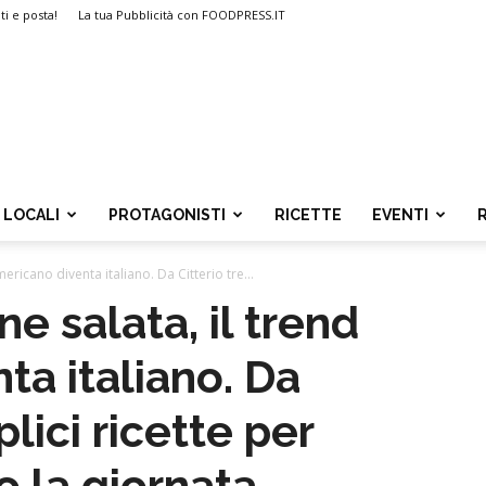
ti e posta!
La tua Pubblicità con FOODPRESS.IT
LOCALI
PROTAGONISTI
RICETTE
EVENTI
ericano diventa italiano. Da Citterio tre...
e salata, il trend
ta italiano. Da
lici ricette per
o la giornata