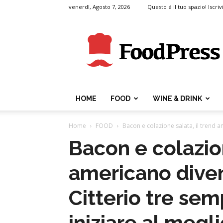
venerdì, Agosto 7, 2026
Questo é il tuo spazio! Iscrivi
FoodPress
HOME
FOOD
WINE & DRINK
Home
FOOD
Bacon e colazione salata, il trend am
Bacon e colazion
americano diven
Citterio tre semp
iniziare al megli