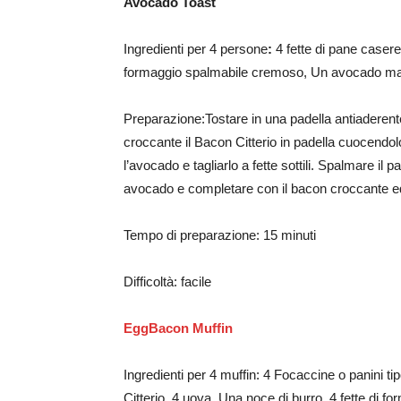
Avocado Toast
Ingredienti per 4 persone
:
4 fette di pane caser
formaggio spalmabile cremoso, Un avocado matu
Preparazione:Tostare in una padella antiaderent
croccante il Bacon Citterio in padella cuocendol
l’avocado e tagliarlo a fette sottili. Spalmare il
avocado e completare con il bacon croccante ed
Tempo di preparazione: 15 minuti
Difficoltà: facile
EggBacon Muffin
Ingredienti per 4 muffin: 4 Focaccine o panini t
Citterio, 4 uova, Una noce di burro, 4 fette di f