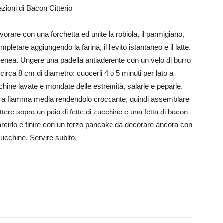
zioni di Bacon Citterio
orare con una forchetta ed unite la robiola, il parmigiano,
etare aggiungendo la farina, il lievito istantaneo e il latte.
ea. Ungere una padella antiaderente con un velo di burro
irca 8 cm di diametro: cuocerli 4 o 5 minuti per lato a
chine lavate e mondate delle estremità, salarle e peparle.
nte a fiamma media rendendolo croccante, quindi assemblare
re sopra un paio di fette di zucchine e una fetta di bacon
rcirlo e finire con un terzo pancake da decorare ancora con
ucchine. Servire subito.