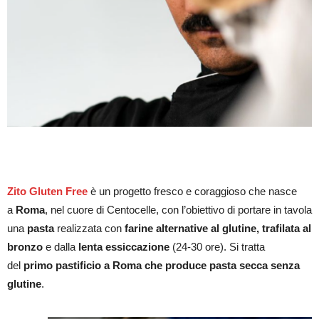
Daniele Zito è il nuovo volto della pasta gluten free a Roma
Zito Gluten Free
è un progetto fresco e coraggioso che nasce
a
Roma
, nel cuore di Centocelle, con l’obiettivo di portare in tavola
una
pasta
realizzata con
farine alternative al glutine, trafilata al
bronzo
e dalla
lenta essiccazione
(24-30 ore). Si tratta
del
primo pastificio a Roma che produce pasta secca senza
glutine
.