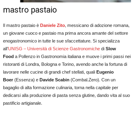
mastro pastaio
Il mastro pastaio è
Daniele Zito
, messicano di adozione romana,
un giovane cuoco e pastaio ma prima ancora amante del settore
enogastronomico in tutte le sue sfaccettature. Si specializza
all’
UNISG – Università di Scienze Gastronomiche
di
Slow
Food
a Pollenzo in Gastronomia italiana e muove i primi passi nei
ristoranti di Londra, Bologna e Torino, avendo anche la fortuna di
lavorare nelle cucine di grandi chef stellati, quali
Eugenio
Boer
(Essenza) e
Davide Scabin
(Combal.Zero). Con un
bagaglio di alta formazione culinaria, torna nella capitale per
dedicarsi alla produzione di pasta senza glutine, dando vita al suo
pastificio artigianale.
Zito Gluten Free: a Roma ha aperto il primo pastificio artigianale di
pasta secca senza glutine