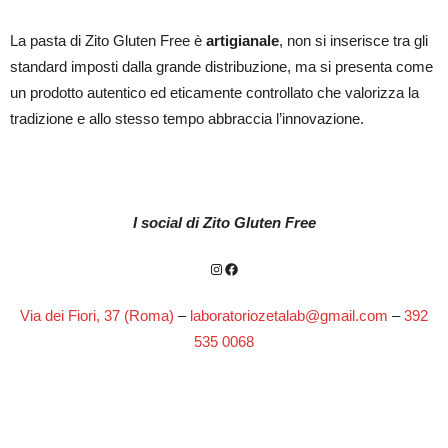
La pasta di Zito Gluten Free è
artigianale
, non si inserisce tra gli
standard imposti dalla grande distribuzione, ma si presenta come
un prodotto autentico ed eticamente controllato che valorizza la
tradizione e allo stesso tempo abbraccia l’innovazione.
Daniele Zito è il nuovo volto della pasta gluten free a Roma
I social di Zito Gluten Free
Instagram
Facebook
Via dei Fiori, 37 (Roma)
–
laboratoriozetalab@gmail.com
–
392
535 0068
Zito Gluten Free: a Roma ha aperto il primo pastificio artigianale di
pasta secca senza glutine