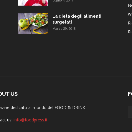
Luglio 4, 2017
N
W
La dieta degli alimenti
surgelati
Ri
Marzo 29, 2018
Ri
OUT US
F
zine dedicato al mondo del FOOD & DRINK
act us:
info@foodpress.it