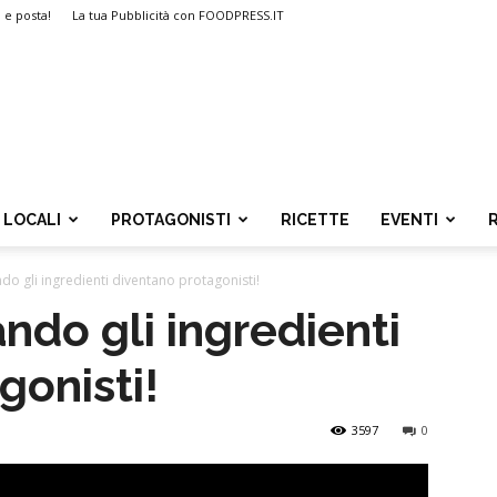
i e posta!
La tua Pubblicità con FOODPRESS.IT
LOCALI
PROTAGONISTI
RICETTE
EVENTI
do gli ingredienti diventano protagonisti!
ndo gli ingredienti
gonisti!
3597
0