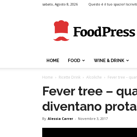
sabato, Agosto 8, 2026
Questo é il tuo spazio! Iscrivit
FoodPress
HOME
FOOD
WINE & DRINK
Home
Ricette Drink
Alcoliche
Fever tree – quan
Fever tree – qua
diventano prota
By
Alessia Carrer
-
Novembre 3, 2017