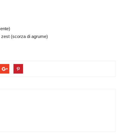
mente)
 e zest (scorza di agrume)