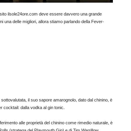
 sito ilsole24ore.com deve essere davvero una grande
i una delle migliori, allora stiamo parlando della Fever-
 sottovalutata, il suo sapore amarognolo, dato dal chinino, è
cocktail: dalla vodka al gin tonic.
riferimento alle proprietà del chinino come rimedio naturale, è
Rolls (stratega del Playmouth Gin) e di Tim Warrillow