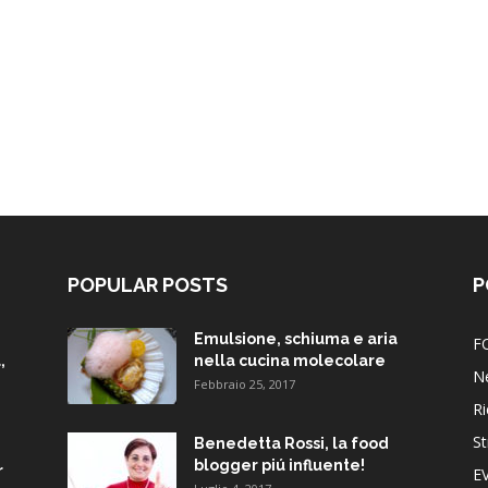
POPULAR POSTS
P
Emulsione, schiuma e aria
F
,
nella cucina molecolare
N
Febbraio 25, 2017
Ri
St
Benedetta Rossi, la food
blogger piú influente!
r
E