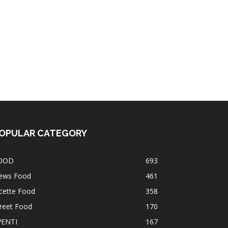
OPULAR CATEGORY
OOD
693
ews Food
461
cette Food
358
reet Food
170
VENTI
167