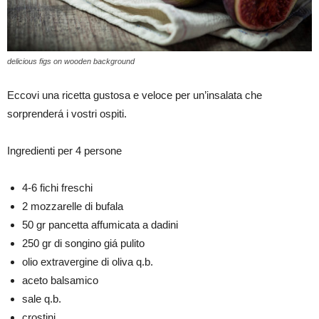
delicious figs on wooden background
Eccovi una ricetta gustosa e veloce per un’insalata che
sorprenderá i vostri ospiti.
Ingredienti per 4 persone
4-6 fichi freschi
2 mozzarelle di bufala
50 gr pancetta affumicata a dadini
250 gr di songino giá pulito
olio extravergine di oliva q.b.
aceto balsamico
sale q.b.
crostini