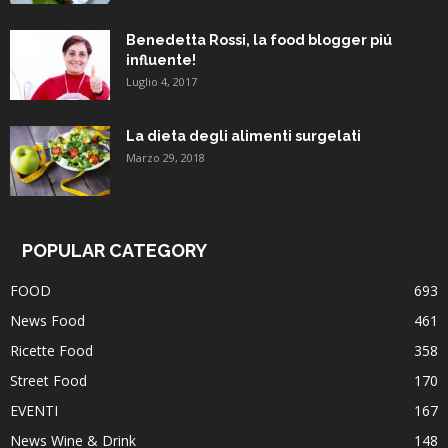
Benedetta Rossi, la food blogger piú
influente!
Luglio 4, 2017
La dieta degli alimenti surgelati
Marzo 29, 2018
POPULAR CATEGORY
FOOD
693
News Food
461
Ricette Food
358
Street Food
170
EVENTI
167
News Wine & Drink
148