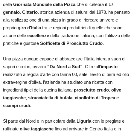
della
Giornata Mondiale della Pizza
che si celebra
il 17
gennaio
,
Citterio
, storica azienda di salumi dal 1878, ha pensato
alla realizzazione di una pizza in grado di ricreare un vero e
proprio
giro d’Italia
tra le regioni produttrici di quelle che sono
alcune delle
eccellenze
della tradizione italiana, con l’utilizzo delle
pratiche e gustose
Sofficette di Prosciutto Crudo
.
Una pizza dunque capace di abbracciare l’Italia intera a suon di
sapori e colori, ovvero
“Da Nord a Sud”
. Oltre all’
impasto
realizzato a regola d’arte con farina 00, sale, lievito di birra ed olio
extravergine d’oliva, l’azienda ha studiato una ricetta con
ingredienti tipici della cucina italiana:
prosciutto crudo
,
olive
taggiasche
,
stracciatella di bufala
,
cipollotto di Tropea e
scampi crudi
.
Si parte dal Nord e in particolare dalla
Liguria
con le pregiate e
raffinate
olive taggiasche
fino ad arrivare in Centro Italia e in