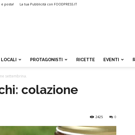
i e posta!
La tua Pubblicità con FOODPRESS.IT
LOCALI
PROTAGONISTI
RICETTE
EVENTI
one settembrina.
chi: colazione
2425
0