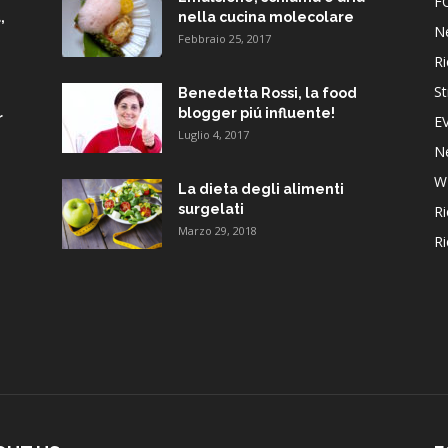
F
,
nella cucina molecolare
N
Febbraio 25, 2017
Ri
St
Benedetta Rossi, la food
blogger piú influente!
r
E
Luglio 4, 2017
N
W
La dieta degli alimenti
surgelati
Ri
Marzo 29, 2018
Ri