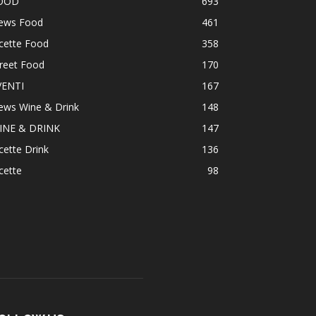
OOD
693
ews Food
461
cette Food
358
reet Food
170
VENTI
167
ews Wine & Drink
148
INE & DRINK
147
cette Drink
136
cette
98