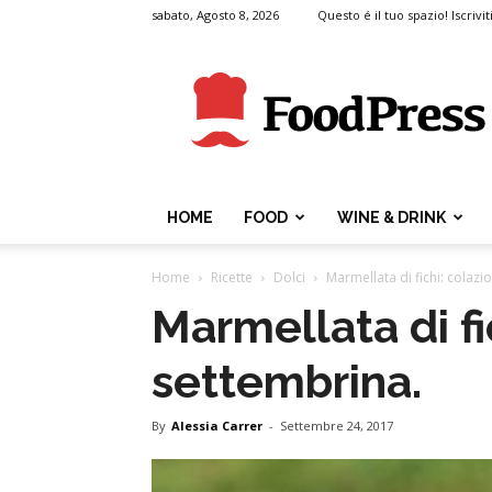
sabato, Agosto 8, 2026
Questo é il tuo spazio! Iscrivit
FoodPress
HOME
FOOD
WINE & DRINK
Home
Ricette
Dolci
Marmellata di fichi: colazi
Marmellata di fi
settembrina.
By
Alessia Carrer
-
Settembre 24, 2017