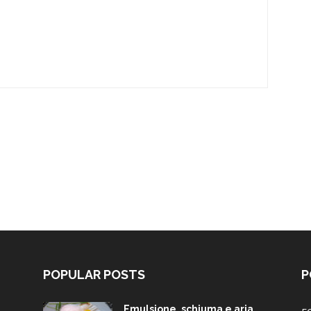
POPULAR POSTS
P
Emulsione, schiuma e aria