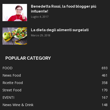
Benedetta Rossi, la food blogger piú
influente!
Luglio 4, 2017
La dieta degli alimenti surgelati
Marzo 29, 2018
POPULAR CATEGORY
FOOD
693
News Food
461
Ricette Food
358
Street Food
170
EVENTI
167
News Wine & Drink
148