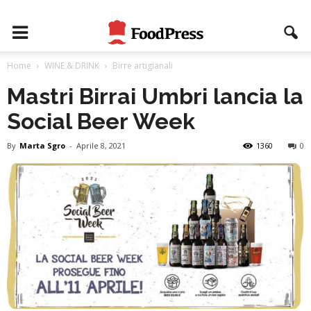
Home
WINE & DRINK
Birre artigianali
Mastri Birrai Umbri lancia la
Social Beer Week
By
Marta Sgro
-
Aprile 8, 2021
1360
0